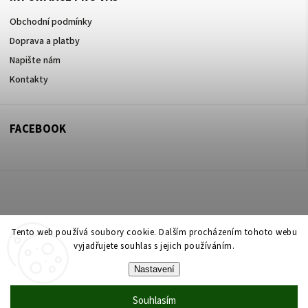
Obchodní podmínky
Doprava a platby
Napište nám
Kontakty
FACEBOOK
Copyright 2026
ZOO ve dvoře Praha 5
. Všechna práva vyhrazena.
Tento web používá soubory cookie. Dalším procházením tohoto webu
vyjadřujete souhlas s jejich používáním.
Upravit nastavení cookies
Nastavení
Vytvořil
Shoptet
| Design
Shoptak.cz
Souhlasím
Vytvořil Shoptet