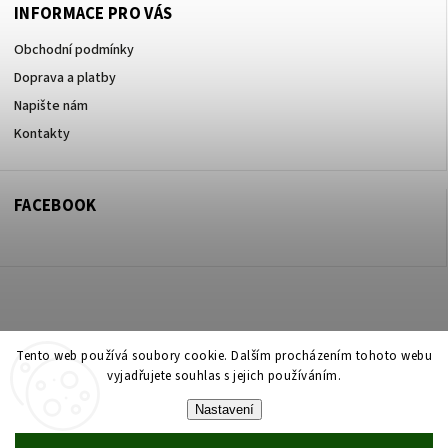
INFORMACE PRO VÁS
Obchodní podmínky
Doprava a platby
Napište nám
Kontakty
FACEBOOK
Copyright 2026
ZOO ve dvoře Praha 5
. Všechna práva vyhrazena.
Tento web používá soubory cookie. Dalším procházením tohoto webu
vyjadřujete souhlas s jejich používáním.
Upravit nastavení cookies
Nastavení
Vytvořil
Shoptet
| Design
Shoptak.cz