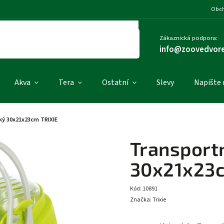
Obch
Zákaznická podpora:
info@zoovedvore
Akva
Tera
Ostatní
Slevy
Napište
lký 30x21x23cm TRIXIE
Transportn
30x21x23c
Kód:
10891
Značka:
Trixie