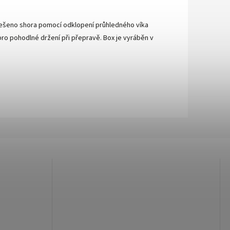
e řešeno shora pomocí odklopení průhledného víka
ro pohodlné držení při přepravě. Box je vyráběn v