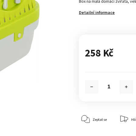
Box na malá domácí zvířata, ve
Detailní informace
258 Kč
Zeptat se
Hlí