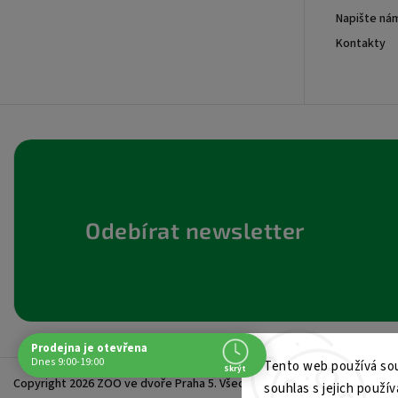
Napište ná
+420605017615
Kontakty
Odebírat newsletter
Prodejna je otevřena
Navštivte nás osobně
Dnes 9:00-19:00
Tento web používá sou
Skrýt
Copyright 2026
ZOO ve dvoře Praha 5
. Všechna práva vyhrazena.
Čas
souhlas s jejich použív