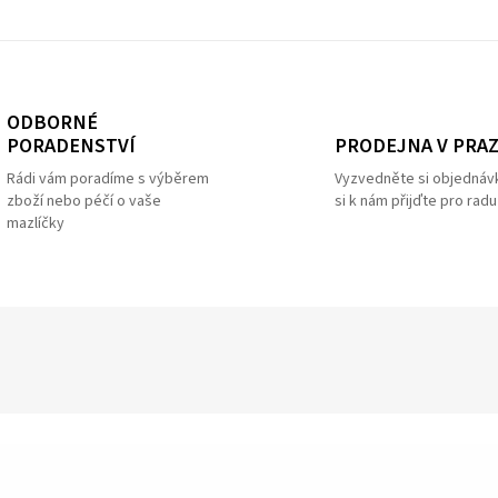
ODBORNÉ
PRODEJNA V PRA
PORADENSTVÍ
Vyzvedněte si objednáv
Rádi vám poradíme s výběrem
si k nám přijďte pro radu
zboží nebo péčí o vaše
mazlíčky