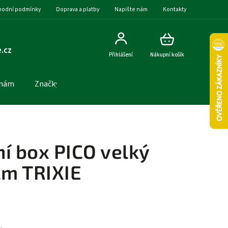
odní podmínky
Doprava a platby
Napište nám
Kontakty
.cz
Přihlášení
Nákupní košík
 nám
Značky
í box PICO velký
m TRIXIE