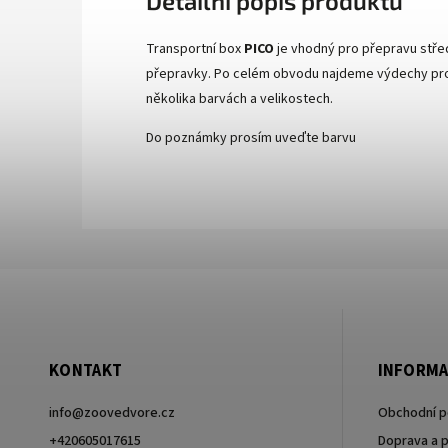
Detailní popis produktu
Transportní box
PICO
je vhodný pro přepravu stře
přepravky. Po celém obvodu najdeme výdechy p
několika barvách a velikostech.
Do poznámky prosím uveďte barvu
KONTAKT
INFORMA
info
@
zoovedvore.cz
Obchodní 
+420605017615
Doprava a p