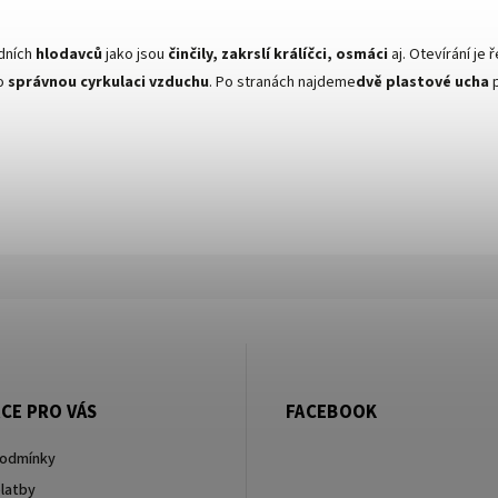
dních
hlodavců
jako jsou
činčily, zakrslí králíčci, osmáci
aj. Otevírání j
ro
správnou cyrkulaci vzduchu
. Po stranách najdeme
dvě plastové ucha
p
CE PRO VÁS
FACEBOOK
podmínky
latby