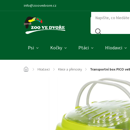
info@zoovedvore.cz
Psi
Kočky
Ptáci
Hlodavci
/
Hlodavci
/
Klece a přenosky
/
Transportní box PICO ve