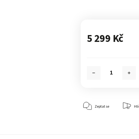
5 299 Kč
Zeptat se
Hlí