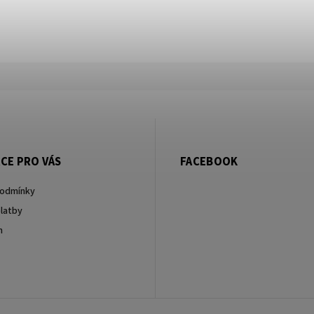
CE PRO VÁS
FACEBOOK
podmínky
latby
m