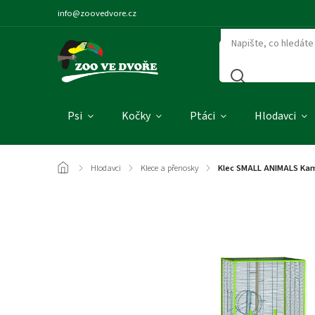
info@zoovedvore.cz
Psi
Kočky
Ptáci
Hlodavci
/
Hlodavci
/
Klece a přenosky
/
Klec SMALL ANIMALS Kami