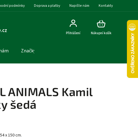
odní podmínky
Doprava a platby
Napište nám
Kontakty
.cz
Přihlášení
Nákupní košík
 nám
Značky
L ANIMALS Kamil
ky šedá
 54 x 150 cm.