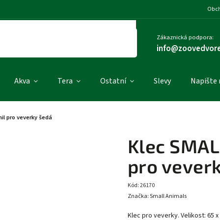
Obch
Zákaznická podpora:
info@zoovedvore
Akva
Tera
Ostatní
Slevy
Napište
l pro veverky šedá
Klec SMAL
pro vever
Kód:
26170
Značka:
Small Animals
Klec pro veverky. Velikost: 65 x