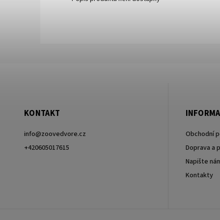
KONTAKT
INFORMA
info
@
zoovedvore.cz
Obchodní 
+420605017615
Doprava a p
Napište ná
+420605017615
Kontakty