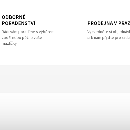
ODBORNÉ
PRODEJNA V PRA
PORADENSTVÍ
Vyzvedněte si objednáv
Rádi vám poradíme s výběrem
si k nám přijďte pro radu
zboží nebo péčí o vaše
mazlíčky