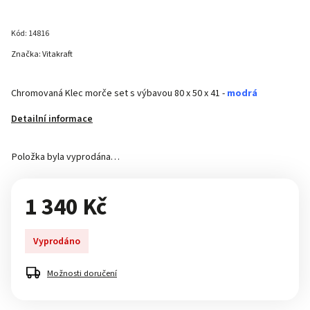
Kód:
14816
Značka:
Vitakraft
Chromovaná Klec morče set s výbavou 80 x 50 x 41 -
modrá
Detailní informace
Položka byla vyprodána…
1 340 Kč
Vyprodáno
Možnosti doručení