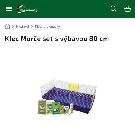
/
Hlodavci
/
Klece a přenosky
/
Klec Morče set s výbavou 80 cm