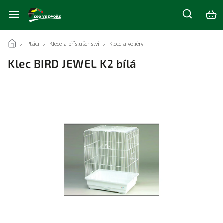
/
Ptáci
/
Klece a příslušenství
/
Klece a voliéry
/
Klec BIRD JEWEL K2 bílá