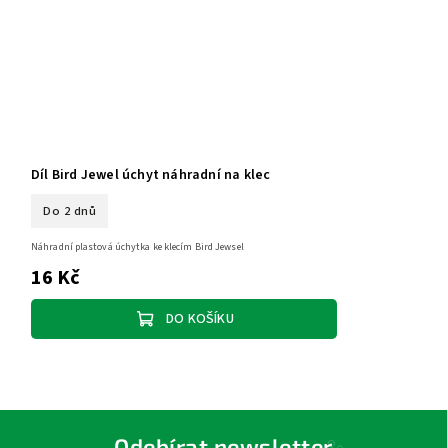
Díl Bird Jewel úchyt náhradní na klec
Do 2 dnů
Náhradní plastová úchytka ke klecím Bird Jewsel
16 Kč
DO KOŠÍKU
Odebírat newsletter