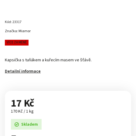
Kód:
23317
Značka:
Miamor
VÍCE ZA MÉNĚ
Kapsička s tuňákem a kuřecím masem ve šťávě.
Detailní informace
17 Kč
170 Kč / 1 kg
Skladem