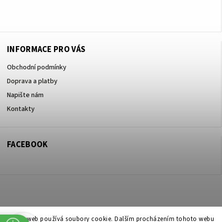
+420605017615
INFORMACE PRO VÁS
Obchodní podmínky
Doprava a platby
Napište nám
Kontakty
FACEBOOK
Copyright 2026
ZOO ve dvoře Praha 5
. Všechna práva vyhrazena.
Tento web používá soubory cookie. Dalším procházením tohoto webu