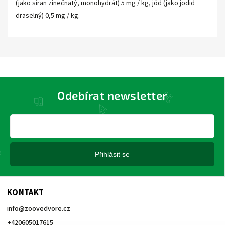
(jako síran zinečnatý, monohydrát) 5 mg / kg, jód (jako jodid
draselný) 0,5 mg / kg.
Odebírat newsletter
Přihlásit se
KONTAKT
info
@
zoovedvore.cz
+420605017615