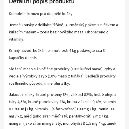
Detailní popis produktu
Kompletní krmivo pro dospělé kočky.
Jemné kousky v delikátní šťávě, gurmánský pokrm s tuňákem a
kuřecím masem – zcela bez hovězího masa. Obohaceno o
vitamíny.
Krmný návod: kočkám o hmotnosti 4 kg podávejte cca 3
kapsičky denně.
Složení: maso a živočišné produkty (10% kuřecí maso), ryby a
vedlejší výrobky z ryb (10% maso z tuňáka), vedlejší produkty
rostlinného původu, minerální látky.
Jakostní znaky: hrubé proteiny 8%, vlhkost 82%, hrubé oleje a
tuky 4,5%, hrubé popeloviny 2%, hrubá vláknina 0,4%, vitamin
D3 200 m.j./ kg, vitamin E (alfatokoferol)100 mg / kg, taurin 100
mg / kg, měď (jako síran měďnatý, pentahydrát) 2 mg / kg,
mangan (jako síran manganatý, monohydrát) 1,5 mg / kg, zinek