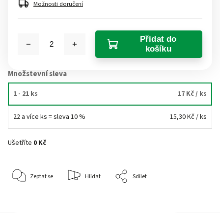
Možnosti doručení
Přidat do
košíku
Množstevní sleva
1 - 21 ks
17 Kč
/ ks
22 a více ks = sleva 10 %
15,30 Kč
/ ks
Ušetříte
0 Kč
Zeptat se
Hlídat
Sdílet