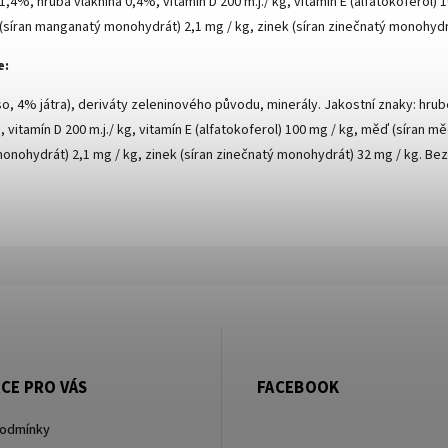
,4%, hrubá vláknina 0,4%, vitamín D 200 m.j./ kg, vitamín E (alfatokoferol)
 (síran manganatý monohydrát) 2,1 mg / kg, zinek (síran zinečnatý monohydrát
e:
o, 4% játra), deriváty zeleninového původu, minerály. Jakostní znaky: hrub
vitamín D 200 m.j./ kg, vitamín E (alfatokoferol) 100 mg / kg, měď (síran mě
nohydrát) 2,1 mg / kg, zinek (síran zinečnatý monohydrát) 32 mg / kg. Bez b
CE PRO VÁS
FACEBOOK
podmínky