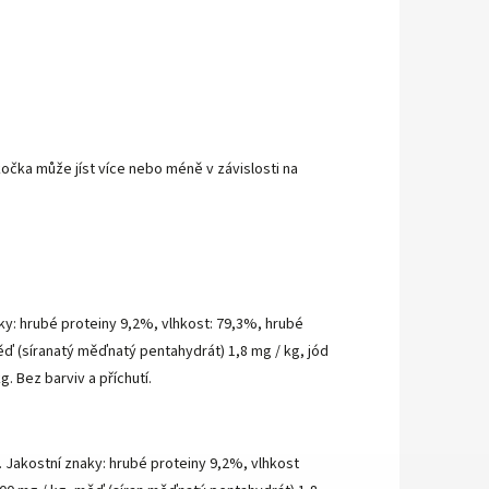
čka může jíst více nebo méně v závislosti na
ky: hrubé proteiny 9,2%, vlhkost: 79,3%, hrubé
měď (síranatý měďnatý pentahydrát) 1,8 mg / kg, jód
. Bez barviv a příchutí.
 Jakostní znaky: hrubé proteiny 9,2%, vlhkost