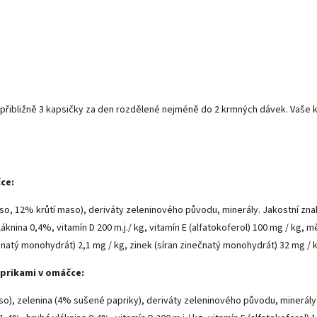
řibližně 3 kapsičky za den rozdělené nejméně do 2 krmných dávek. Vaše ko
ce:
so, 12% krůtí maso), deriváty zeleninového původu, minerály. Jakostní zna
áknina 0,4%, vitamín D 200 m.j./ kg, vitamín E (alfatokoferol) 100 mg / kg, 
natý monohydrát) 2,1 mg / kg, zinek (síran zinečnatý monohydrát) 32 mg / kg
aprikami v omáčce:
so), zelenina (4% sušené papriky), deriváty zeleninového původu, minerály.