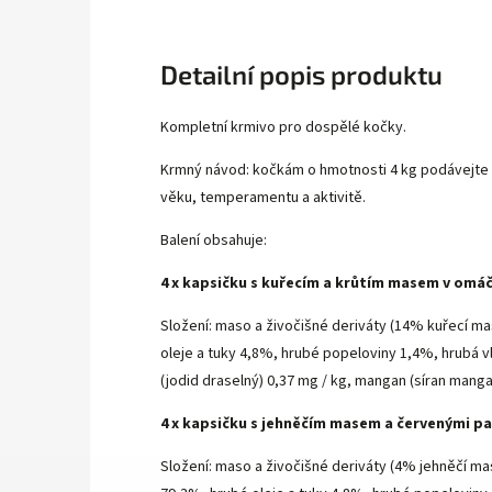
Detailní popis produktu
Kompletní krmivo pro dospělé kočky.
Krmný návod: kočkám o hmotnosti 4 kg podávejte p
věku, temperamentu a aktivitě.
Balení obsahuje:
4 x kapsičku s kuřecím a krůtím masem v omáč
Složení: maso a živočišné deriváty (14% kuřecí ma
oleje a tuky 4,8%, hrubé popeloviny 1,4%, hrubá vl
(jodid draselný) 0,37 mg / kg, mangan (síran manga
4 x kapsičku s jehněčím masem a červenými p
Složení: maso a živočišné deriváty (4% jehněčí ma