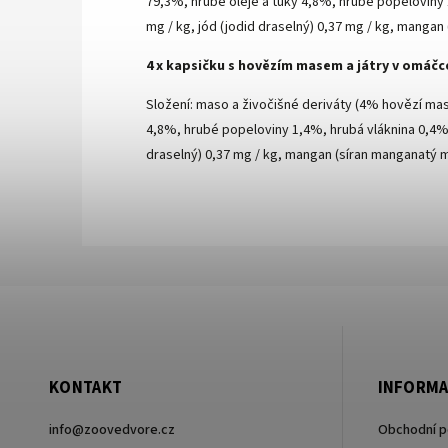
79,3%, hrubé oleje a tuky 4,8%, hrubé popeloviny 1
mg / kg, jód (jodid draselný) 0,37 mg / kg, mangan
4 x kapsičku s hovězím masem a játry v omáčc
Složení: maso a živočišné deriváty (4% hovězí mas
4,8%, hrubé popeloviny 1,4%, hrubá vláknina 0,4%, 
draselný) 0,37 mg / kg, mangan (síran manganatý mo
KONTAKT
INFORMA
info
@
zoovedvore.cz
Obchodní 