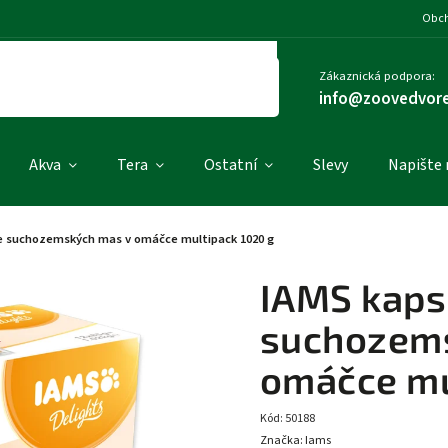
Obch
Zákaznická podpora:
info@zoovedvore
Akva
Tera
Ostatní
Slevy
Napište
ze suchozemských mas v omáčce multipack 1020 g
IAMS kaps
suchozem
omáčce mu
Kód:
50188
Značka:
Iams