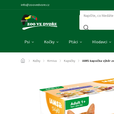
info@zoovedvore.cz
Psi
Kočky
Ptáci
Hlodavci
/
Kočky
/
Krmiva
/
Kapsičky
/
IAMS kapsička výběr 