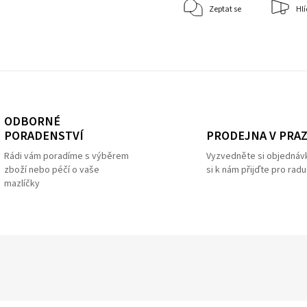
Zeptat se
Hlí
ODBORNÉ
PRODEJNA V PRA
PORADENSTVÍ
Vyzvedněte si objednáv
Rádi vám poradíme s výběrem
si k nám přijďte pro radu
zboží nebo péčí o vaše
mazlíčky