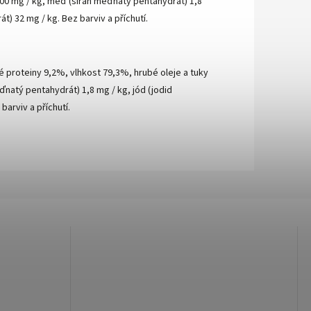
 100 mg / kg, měď (síran měďnatý pentahydrát) 1,8
) 32 mg / kg. Bez barviv a příchutí.
é proteiny 9,2%, vlhkost 79,3%, hrubé oleje a tuky
ďnatý pentahydrát) 1,8 mg / kg, jód (jodid
arviv a příchutí.