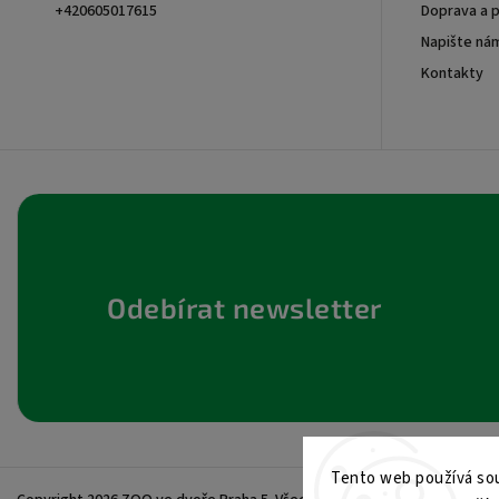
+420605017615
Doprava a p
Napište ná
+420605017615
Kontakty
Odebírat newsletter
Tento web používá sou