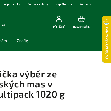
odní podmínky
Doprava a platby
Napište nám
Kontakty
.cz
Přihlášení
Nákupní košík
 nám
Značky
ička výběr ze
ských mas v
ltipack 1020 g