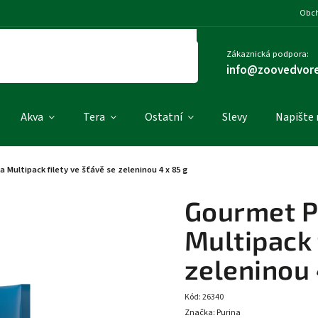
Obch
Zákaznická podpora:
info@zoovedvore
Akva
Tera
Ostatní
Slevy
Napište
 Multipack filety ve šťávě se zeleninou 4 x 85 g
Gourmet P
Multipack 
zeleninou 
Kód:
26340
Značka:
Purina