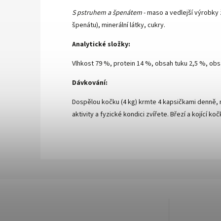
S pstruhem a špenátem
- maso a vedlejší výrobky 
špenátu), minerální látky, cukry.
Analytické složky:
Vlhkost 79 %, protein 14 %, obsah tuku 2,5 %, obs
Dávkování:
Dospělou kočku (4 kg) krmte 4 kapsičkami denně
aktivity a fyzické kondici zvířete. Březí a kojící 