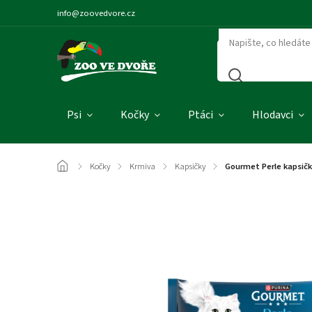
info@zoovedvore.cz
Psi
Kočky
Ptáci
Hlodavci
/
Kočky
/
Krmiva
/
Kapsičky
/
Gourmet Perle kapsička