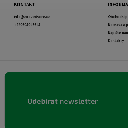
KONTAKT
INFORMA
info
@
zoovedvore.cz
Obchodní 
+420605017615
Doprava a p
Napište ná
+420605017615
Kontakty
Odebírat newsletter