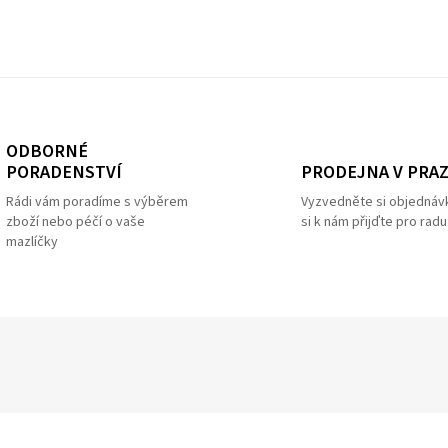
ODBORNÉ
PRODEJNA V PRA
PORADENSTVÍ
Vyzvedněte si objednáv
Rádi vám poradíme s výběrem
si k nám přijďte pro radu
zboží nebo péčí o vaše
mazlíčky