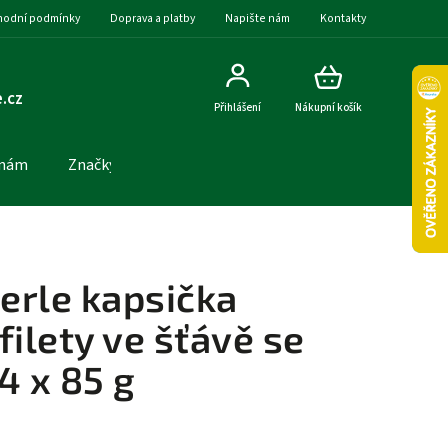
odní podmínky
Doprava a platby
Napište nám
Kontakty
.cz
Přihlášení
Nákupní košík
 nám
Značky
erle kapsička
filety ve šťávě se
4 x 85 g