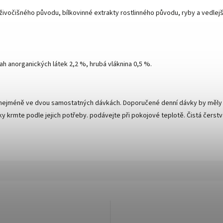
živočišného původu, bílkovinné extrakty rostlinného původu, ryby a vedlejší
ah anorganických látek 2,2 %, hrubá vláknina 0,5 %.
, nejméně ve dvou samostatných dávkách. Doporučené denní dávky by měly
kočky krmte podle jejich potřeby. podávejte při pokojové teplotě. Čistá čerst