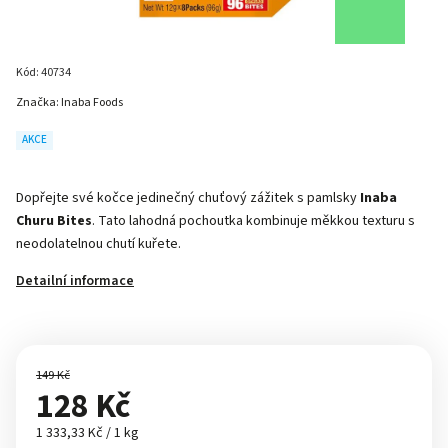
Kód:
40734
Značka:
Inaba Foods
AKCE
Dopřejte své kočce jedinečný chuťový zážitek s pamlsky
Inaba
Churu Bites
. Tato lahodná pochoutka kombinuje měkkou texturu s
neodolatelnou chutí kuřete.
Detailní informace
149 Kč
128 Kč
1 333,33 Kč / 1 kg