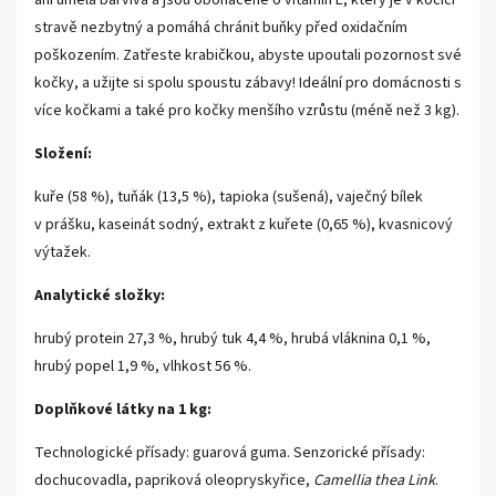
ani umělá barviva a jsou obohacené o vitamín E, který je v kočičí
stravě nezbytný a pomáhá chránit buňky před oxidačním
poškozením. Zatřeste krabičkou, abyste upoutali pozornost své
kočky, a užijte si spolu spoustu zábavy! Ideální pro domácnosti s
více kočkami a také pro kočky menšího vzrůstu (méně než 3 kg).
Složení:
kuře (58 %), tuňák (13,5 %), tapioka (sušená), vaječný bílek
v prášku, kaseinát sodný, extrakt z kuřete (0,65 %), kvasnicový
výtažek.
Analytické složky:
hrubý protein 27,3 %, hrubý tuk 4,4 %, hrubá vláknina 0,1 %,
hrubý popel 1,9 %, vlhkost 56 %.
Doplňkové látky na 1 kg:
Technologické přísady: guarová guma. Senzorické přísady:
dochucovadla, papriková oleopryskyřice,
Camellia thea Link
.