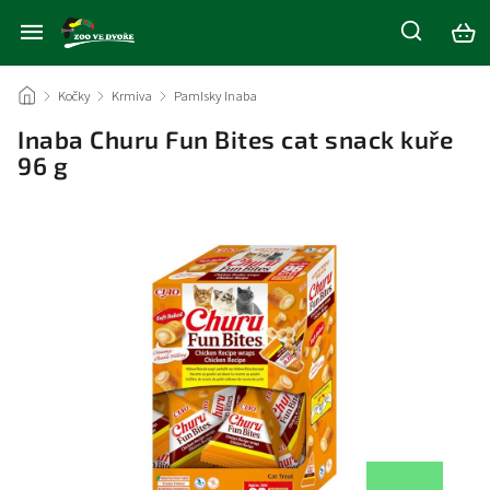
/
Kočky
/
Krmiva
/
Pamlsky Inaba
/
Inaba Churu Fun Bites cat snack kuře
96 g