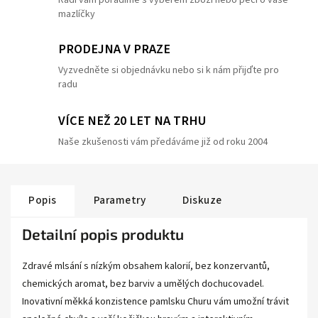
Rádi vám poradíme s výběrem zboží nebo péčí o vaše
mazlíčky
PRODEJNA V PRAZE
Vyzvedněte si objednávku nebo si k nám přijďte pro
radu
VÍCE NEŽ 20 LET NA TRHU
Naše zkušenosti vám předáváme již od roku 2004
Popis
Parametry
Diskuze
Detailní popis produktu
Zdravé mlsání s nízkým obsahem kalorií, bez konzervantů,
chemických aromat, bez barviv a umělých dochucovadel.
Inovativní měkká konzistence pamlsku Churu vám umožní trávit