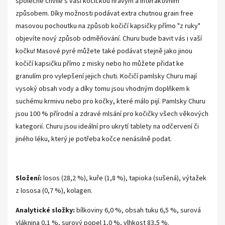
společné chvíle s vaší kočičkou hravým a interaktivním
způsobem. Díky možnosti podávat extra chutnou grain free
masovou pochoutku na způsob kočičí kapsičky přímo "z ruky"
objevíte nový způsob odměňování. Churu bude bavit vás i vaší
kočku! Masové pyré můžete také podávat stejně jako jinou
kočičí kapsičku přímo z misky nebo ho můžete přidat ke
granulím pro vylepšení jejich chuti. Kočičí pamlsky Churu mají
vysoký obsah vody a díky tomu jsou vhodným doplňkem k
suchému krmivu nebo pro kočky, které málo pijí. Pamlsky Churu
jsou 100 % přírodní a zdravé mlsání pro kočičky všech věkových
kategorií. Churu jsou ideální pro ukrytí tablety na odčervení či
jiného léku, který je potřeba kočce nenásilně podat.
Složení:
losos (28,2 %), kuře (1,8 %), tapioka (sušená), výtažek
z lososa (0,7 %), kolagen.
Analytické složky:
bílkoviny 6,0 %, obsah tuku 6,5 %, surová
vláknina 0,1 %, surový popel 1,0 %, vlhkost 83,5 %.