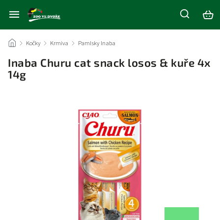
/
Kočky
/
Krmiva
/
Pamlsky Inaba
/
Inaba Churu cat snack losos & kuře 4x
14g