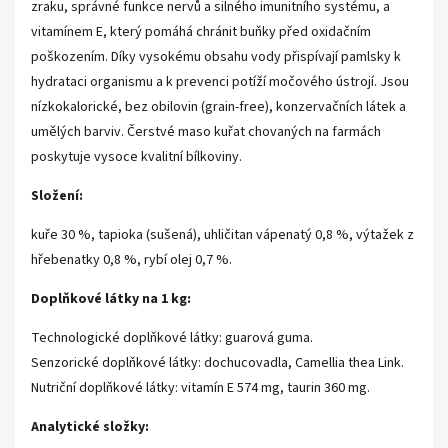
zraku, správné funkce nervů a silného imunitního systému, a
vitamínem E, který pomáhá chránit buňky před oxidačním
poškozením. Díky vysokému obsahu vody přispívají pamlsky k
hydrataci organismu a k prevenci potíží močového ústrojí. Jsou
nízkokalorické, bez obilovin (grain-free), konzervačních látek a
umělých barviv. Čerstvé maso kuřat chovaných na farmách
poskytuje vysoce kvalitní bílkoviny.
Složení:
kuře 30 %, tapioka (sušená), uhličitan vápenatý 0,8 %, výtažek z
hřebenatky 0,8 %, rybí olej 0,7 %.
Doplňkové látky na 1 kg:
Technologické doplňkové látky: guarová guma.
Senzorické doplňkové látky: dochucovadla, Camellia thea Link.
Nutriční doplňkové látky: vitamín E 574 mg, taurin 360 mg.
Analytické složky: