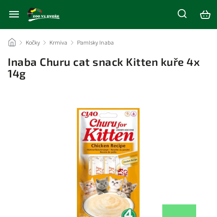
/
Kočky
/
Krmiva
/
Pamlsky Inaba
/
Inaba Churu cat snack Kitten kuře 4x
14g