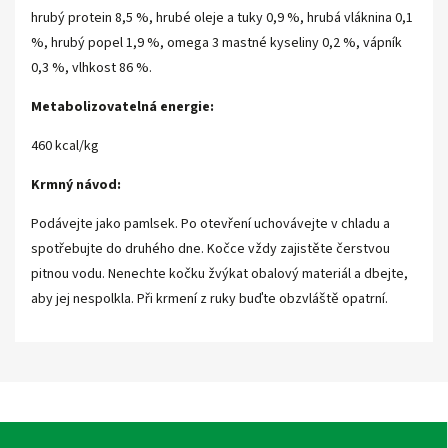
hrubý protein 8,5 %, hrubé oleje a tuky 0,9 %, hrubá vláknina 0,1
%, hrubý popel 1,9 %, omega 3 mastné kyseliny 0,2 %, vápník
0,3 %, vlhkost 86 %.
Metabolizovatelná energie:
460 kcal/kg
Krmný návod:
Podávejte jako pamlsek. Po otevření uchovávejte v chladu a
spotřebujte do druhého dne. Kočce vždy zajistěte čerstvou
pitnou vodu. Nenechte kočku žvýkat obalový materiál a dbejte,
aby jej nespolkla. Při krmení z ruky buďte obzvláště opatrní.