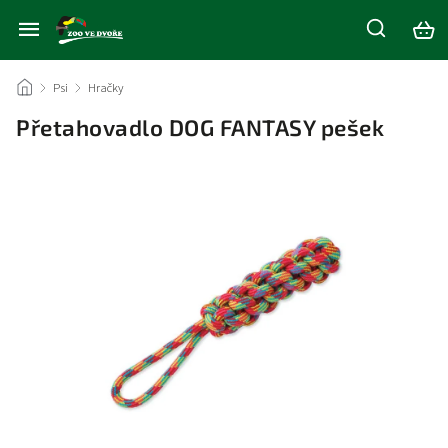
/
Psi
/
Hračky
/
Přetahovadlo DOG FANTASY pešek