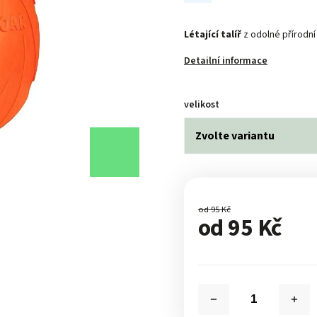
Létající talíř
z odolné přírodn
Detailní informace
velikost
od 95 Kč
od
95 Kč