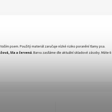
s Vaším psem. Použitý materiál zaručuje nízké riziko poranění tlamy psa.
žová, lila a červená
. Barvu zasíláme dle aktuální skladové zásoby. Máte-l