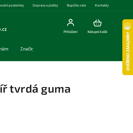
odní podmínky
Doprava a platby
Napište nám
Kontakty
.cz
Přihlášení
Nákupní košík
 nám
Značky
líř tvrdá guma