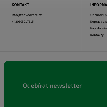
KONTAKT
INFORMA
info
@
zoovedvore.cz
Obchodní 
+420605017615
Doprava a p
Napište ná
+420605017615
Kontakty
Odebírat newsletter