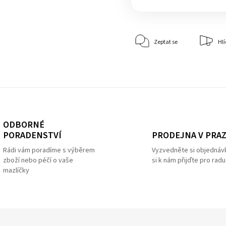
Zeptat se
Hlí
ODBORNÉ
PRODEJNA V PRA
PORADENSTVÍ
Vyzvedněte si objednáv
Rádi vám poradíme s výběrem
si k nám přijďte pro radu
zboží nebo péčí o vaše
mazlíčky