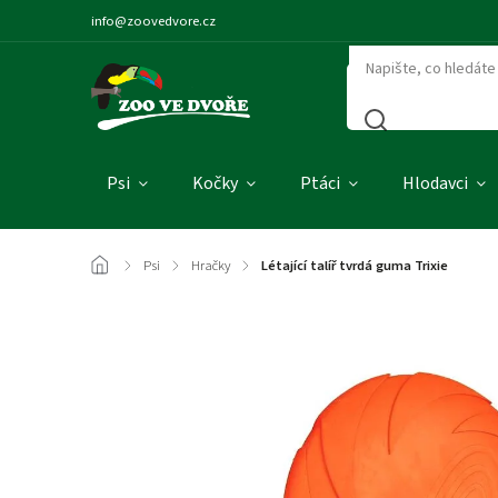
info@zoovedvore.cz
Psi
Kočky
Ptáci
Hlodavci
/
Psi
/
Hračky
/
Létající talíř tvrdá guma Trixie