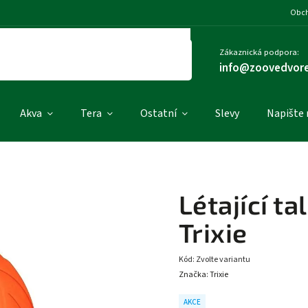
Obch
Zákaznická podpora:
info@zoovedvore
Akva
Tera
Ostatní
Slevy
Napište
Létající ta
Trixie
Kód:
Zvolte variantu
Značka:
Trixie
AKCE