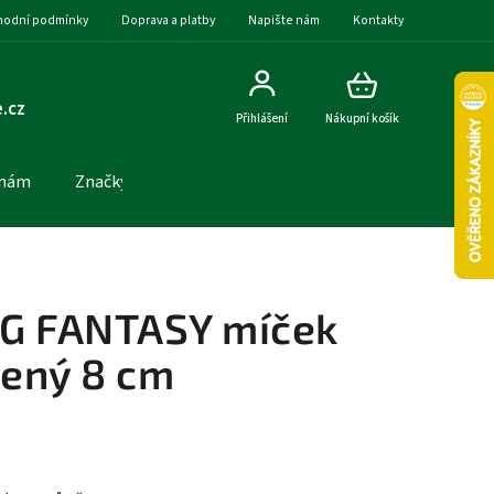
odní podmínky
Doprava a platby
Napište nám
Kontakty
.cz
Přihlášení
Nákupní košík
 nám
Značky
G FANTASY míček
lený 8 cm