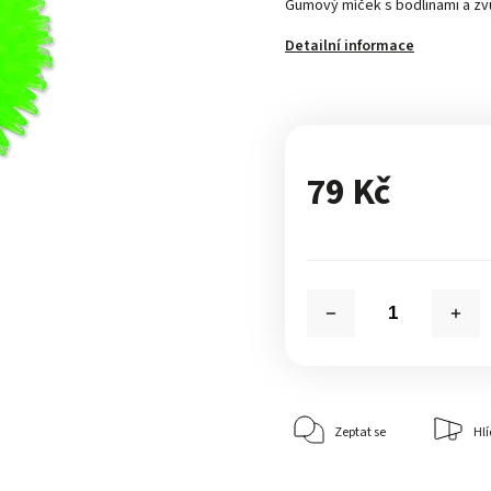
Gumový míček s bodlinami a zv
Detailní informace
79 Kč
Zeptat se
Hlí