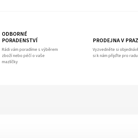
ODBORNÉ
PRODEJNA V PRA
PORADENSTVÍ
Vyzvedněte si objednáv
Rádi vám poradíme s výběrem
si k nám přijďte pro radu
zboží nebo péčí o vaše
mazlíčky