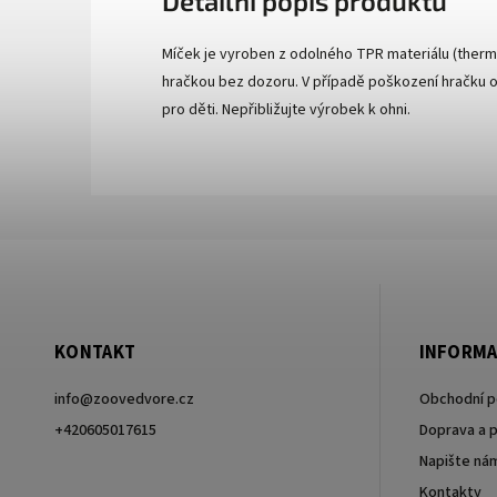
Detailní popis produktu
Míček je vyroben z odolného TPR materiálu (therm
hračkou bez dozoru. V případě poškození hračku o
pro děti. Nepřibližujte výrobek k ohni.
KONTAKT
INFORMA
info
@
zoovedvore.cz
Obchodní 
+420605017615
Doprava a p
Napište ná
+420605017615
Kontakty