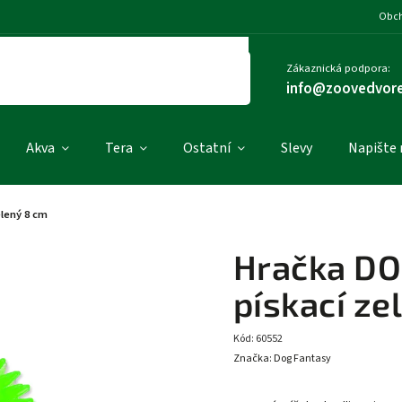
Obch
Zákaznická podpora:
info@zoovedvore
Akva
Tera
Ostatní
Slevy
Napište
lený 8 cm
Hračka DO
pískací ze
Kód:
60552
Značka:
Dog Fantasy