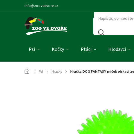
info@zoovedvore.cz
Psi
Kočky
Ptáci
Hlodavci
/
Psi
/
Hračky
/
Hračka DOG FANTASY míček pískací ze