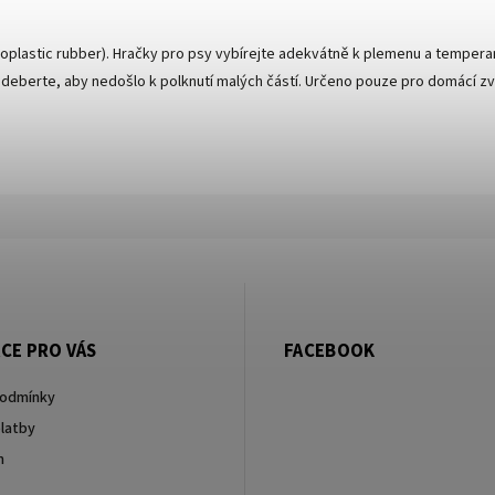
oplastic rubber). Hračky pro psy vybírejte adekvátně k plemenu a temper
deberte, aby nedošlo k polknutí malých částí. Určeno pouze pro domácí zví
CE PRO VÁS
FACEBOOK
podmínky
latby
m