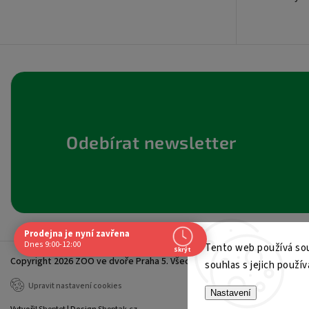
Odebírat newsletter
Prodejna je nyní zavřena
Navštivte nás osobně
Dnes 9:00-12:00
Tento web používá sou
Skrýt
Copyright 2026
ZOO ve dvoře Praha 5
. Všechna práva vyhrazena.
Čas
souhlas s jejich použív
Po
9:00 - 19:00
Upravit nastavení cookies
Út
9:00 - 19:00
Nastavení
St
9:00 - 19:00