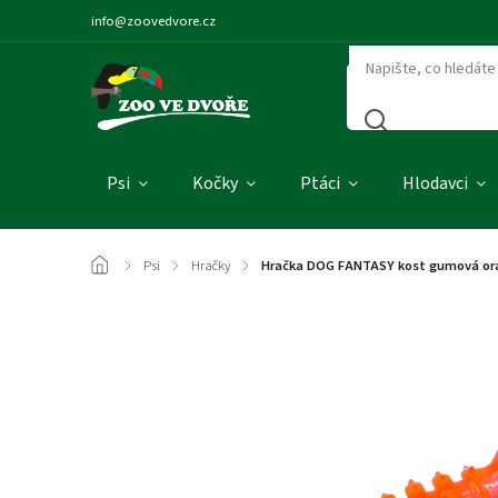
info@zoovedvore.cz
Psi
Kočky
Ptáci
Hlodavci
/
Psi
/
Hračky
/
Hračka DOG FANTASY kost gumová or