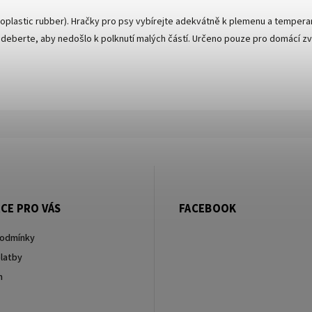
oplastic rubber). Hračky pro psy vybírejte adekvátně k plemenu a temper
deberte, aby nedošlo k polknutí malých částí. Určeno pouze pro domácí zví
CE PRO VÁS
FACEBOOK
podmínky
latby
m