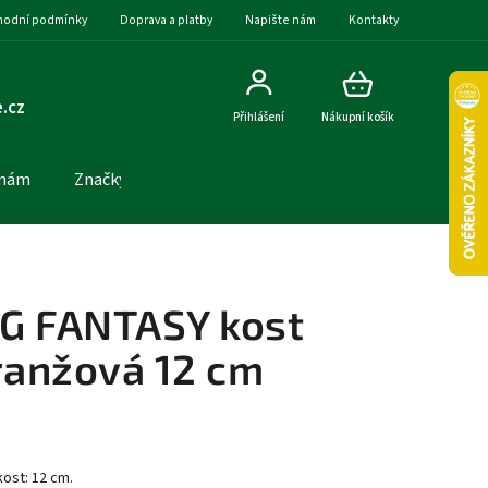
odní podmínky
Doprava a platby
Napište nám
Kontakty
.cz
Přihlášení
Nákupní košík
 nám
Značky
G FANTASY kost
anžová 12 cm
kost: 12 cm.