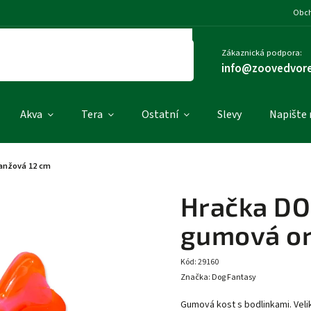
Obch
Zákaznická podpora:
info@zoovedvore
Akva
Tera
Ostatní
Slevy
Napište
anžová 12 cm
Hračka DO
gumová or
Kód:
29160
Značka:
Dog Fantasy
Gumová kost s bodlinkami. Veli