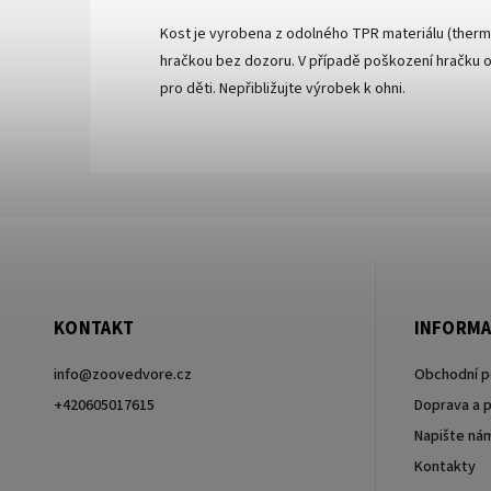
Kost je vyrobena z odolného TPR materiálu (therm
hračkou bez dozoru. V případě poškození hračku o
pro děti. Nepřibližujte výrobek k ohni.
KONTAKT
INFORMA
info
@
zoovedvore.cz
Obchodní 
+420605017615
Doprava a p
Napište ná
+420605017615
Kontakty