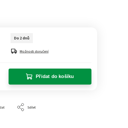
Do 2 dnů
Možnosti doručení
Přidat do košíku
dat
Sdílet