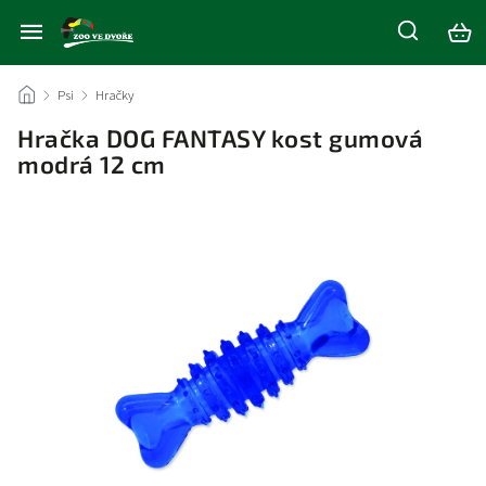
/
Psi
/
Hračky
/
Hračka DOG FANTASY kost gumová
modrá 12 cm