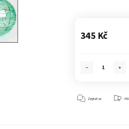
345 Kč
Zeptat se
Hlí