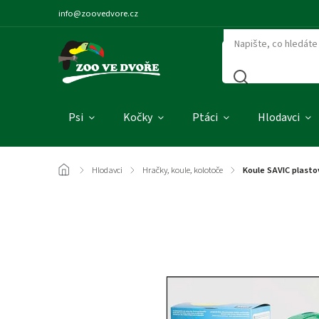
info@zoovedvore.cz
Psi
Kočky
Ptáci
Hlodavci
/
Hlodavci
/
Hračky, koule, kolotoče
/
Koule SAVIC plasto