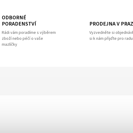
ODBORNÉ
PRODEJNA V PRA
PORADENSTVÍ
Vyzvedněte si objednáv
Rádi vám poradíme s výběrem
si k nám přijďte pro radu
zboží nebo péčí o vaše
mazlíčky