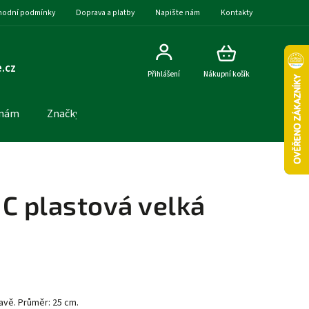
odní podmínky
Doprava a platby
Napište nám
Kontakty
.cz
Přihlášení
Nákupní košík
 nám
Značky
C plastová velká
avě. Průměr: 25 cm.