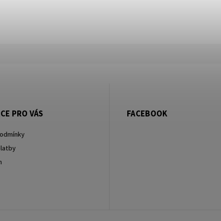
CE PRO VÁS
FACEBOOK
podmínky
latby
m