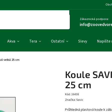
Obch
Zákaznická podpora:
info@zoovedvore
Akva
Tera
Ostatní
Slevy
Napište
vá velká 25 cm
Koule SAVI
25 cm
Kód:
16438
Značka:
Savic
Průhledná plastová koule k záb