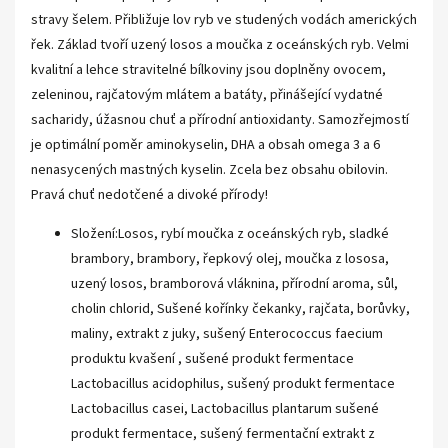
stravy šelem. Přibližuje lov ryb ve studených vodách amerických
řek. Základ tvoří uzený losos a moučka z oceánských ryb. Velmi
kvalitní a lehce stravitelné bílkoviny jsou doplněny ovocem,
zeleninou, rajčatovým mlátem a batáty, přinášející vydatné
sacharidy, úžasnou chuť a přírodní antioxidanty. Samozřejmostí
je optimální poměr aminokyselin, DHA a obsah omega 3 a 6
nenasycených mastných kyselin. Zcela bez obsahu obilovin.
Pravá chuť nedotčené a divoké přírody!
Složení:Losos, rybí moučka z oceánských ryb, sladké
brambory, brambory, řepkový olej, moučka z lososa,
uzený losos, bramborová vláknina, přírodní aroma, sůl,
cholin chlorid, Sušené kořínky čekanky, rajčata, borůvky,
maliny, extrakt z juky, sušený Enterococcus faecium
produktu kvašení , sušené produkt fermentace
Lactobacillus acidophilus, sušený produkt fermentace
Lactobacillus casei, Lactobacillus plantarum sušené
produkt fermentace, sušený fermentační extrakt z