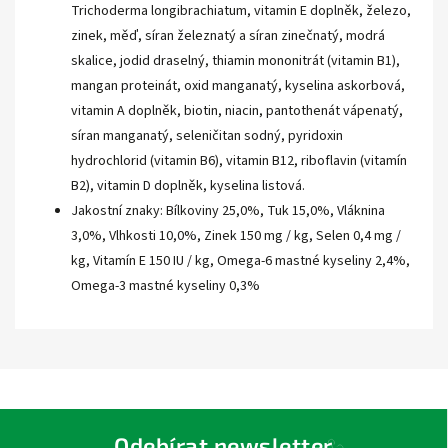
Trichoderma longibrachiatum, vitamin E doplněk, železo,
zinek, měď, síran železnatý a síran zinečnatý, modrá
skalice, jodid draselný, thiamin mononitrát (vitamin B1),
mangan proteinát, oxid manganatý, kyselina askorbová,
vitamin A doplněk, biotin, niacin, pantothenát vápenatý,
síran manganatý, seleničitan sodný, pyridoxin
hydrochlorid (vitamin B6), vitamin B12, riboflavin (vitamín
B2), vitamin D doplněk, kyselina listová.
Jakostní znaky: Bílkoviny 25,0%, Tuk 15,0%, Vláknina
3,0%, Vlhkosti 10,0%, Zinek 150 mg / kg, Selen 0,4 mg /
kg, Vitamín E 150 IU / kg, Omega-6 mastné kyseliny 2,4%,
Omega-3 mastné kyseliny 0,3%
Odebírat newsletter