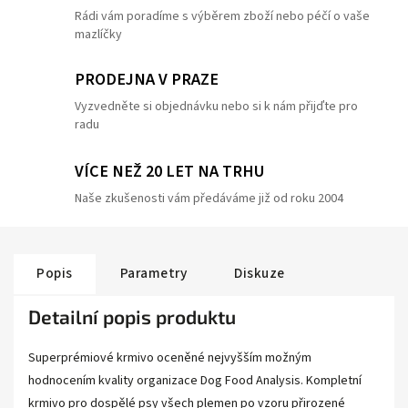
Rádi vám poradíme s výběrem zboží nebo péčí o vaše
mazlíčky
PRODEJNA V PRAZE
Vyzvedněte si objednávku nebo si k nám přijďte pro
radu
VÍCE NEŽ 20 LET NA TRHU
Naše zkušenosti vám předáváme již od roku 2004
Popis
Parametry
Diskuze
Detailní popis produktu
Superprémiové krmivo oceněné nejvyšším možným
hodnocením kvality organizace Dog Food Analysis. Kompletní
krmivo pro dospělé psy všech plemen po vzoru přirozené