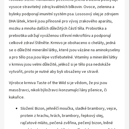
vysoce stravitelný zdroj kvalitních bílkovin. Ovoce, zelenina a
bylinky podporují imunitní systém psa. Lososový olej je zdrojem
DHA látek, které jsou přínosné pro vývoj zrakového aparátu,
mozku a mnoha dalších důležitých částí těla. Probiotika a
prebiotika udržují vyváženou střevní mikroflóru a podporují
celkové zdraví štěněte. Krmivo je obohaceno o cheláty, jedná
se o důležité minerální látky, které jsou vázáne na aminokyseliny
a pro tělo psa jsou lépe vstřebatelné. Vitamíny a minerální látky
v krmivu jsou velmi důležité, jelikož si je tělo psa nedokáže
vytvořit, proto je nutné aby byli obsaženy ve stravě.
Výrobce krmiva Taste of the Wild si je vědom, že psi jsou
masožravci, nikoli býložravci konzumující lány pšenice, či
kukuřice.
Složení: Bizon, jehněčí moučka, sladké brambory, vejce,
protein z hrachu, hrách, brambory, řepkový olej,
rajčatové mláto, pečená zvěřina, pečený bizon, lněné