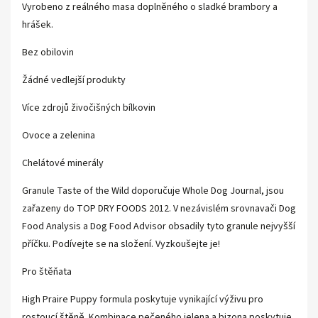
Vyrobeno z reálného masa doplněného o sladké brambory a
hrášek.
Bez obilovin
Žádné vedlejší produkty
Více zdrojů živočišných bílkovin
Ovoce a zelenina
Chelátové minerály
Granule Taste of the Wild doporučuje Whole Dog Journal, jsou
zařazeny do TOP DRY FOODS 2012. V nezávislém srovnavači Dog
Food Analysis a Dog Food Advisor obsadily tyto granule nejvyšší
příčku. Podívejte se na složení. Vyzkoušejte je!
Pro štěňata
High Praire Puppy formula poskytuje vynikající výživu pro
rostoucí štěně. Kombinace pečeného jelena a bizona poskytuje