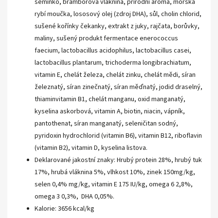
semínko, bramborová vláknina, přírodní aroma, mořská
rybí moučka, lososový olej (zdroj DHA), sůl, cholin chlorid,
sušené kořínky čekanky, extrakt z juky, rajčata, borůvky,
maliny, sušený produkt fermentace enerococcus
faecium, lactobacillus acidophilus, lactobacillus casei,
lactobacillus plantarum, trichoderma longibrachiatum,
vitamin E, chelát železa, chelát zinku, chelát mědi, síran
železnatý, síran zinečnatý, síran měďnatý, jodid draselný,
thiaminvitamin B1, chelát manganu, oxid manganatý,
kyselina askorbová, vitamin A, biotin, niacin, vápník,
pantothenat, síran manganatý, seleničitan sodný,
pyridoxin hydrochlorid (vitamin B6), vitamin B12, riboflavin
(vitamin B2), vitamin D, kyselina listova.
Deklarované jakostní znaky: Hrubý protein 28%, hrubý tuk
17%, hrubá vláknina 5%, vlhkost 10%, zinek 150mg/kg,
selen 0,4% mg/kg, vitamin E 175 IU/kg, omega 6 2,8%,
omega 3 0,3%, DHA 0,05%.
Kalorie: 3656 kcal/kg