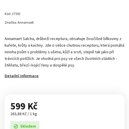
Kód:
27592
Značka:
Annamaet
Annamaet Salcha, drůbeží receptura, obsahuje živočišné bílkoviny z
kuřete, krůty a kachny. Jde o velice chutnou recepturu, která pomáhá
mnoha psům s problémy s ušima, kůží a srstí, stejně tak jako při
trávicích potížích. Je vhodná pro psy ve všech životních stádiích -
štěňata, březí i kojící feny a dospělé psy.
Detailní informace
599 Kč
263,88 Kč / 1 kg
Skladem