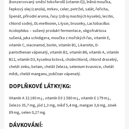
(konzervovaný směsí tokoferolů (vitamin E)), lněná moučka,
řepkový olej (canola), mrkev, celer, petržel, salát, řeřicha,
špenát, přírodní aroma, řasy (zdroj mastných kyselin), lecitin,
chlorid sodný, DL-methionin, L-lysin, brusinky, Lactobacillus
Acidophilus – sušený produkt fermentace, oligofruktosa
sušená, juka schidigera, moučka z mořských řas, vitamín E,
vitamín C, niacinamid, biotin, vitamín B1, L-karnitin, D-
pantothenan vápenatý, vitamín B2, vitamín B6, vitamín A, vitamín
B12, vitamín D3, kyselina listová, cholinchlorid, chlorid draselný,
chelát zinku, betain, chelát železa, selenium kvasnice, chelát
mědi, chelát manganu, jodičnan vápenatý.
DOPLŇKOVÉ LÁTKY/KG:
Vitamín A 32.180 m.j., vitamín D3 1.580 m.j., vitamín E 179 m.j.,
železo 35,7 mg, jód 1,3 mg, měď 5,4 mg, mangan 3,6 mg, zinek
89 mg, selen 0,27 mg.
DÁVKOVÁNÍ: