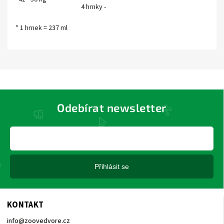
4 hrnky -
* 1 hrnek = 237 ml
Odebírat newsletter
Přihlásit se
KONTAKT
info
@
zoovedvore.cz