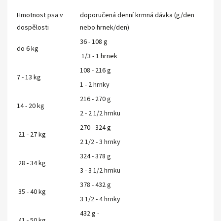
Hmotnost psa v
doporučená denní krmná dávka (g/den
dospělosti
nebo hrnek/den)
36 - 108 g
do 6 kg
1/3 - 1 hrnek
108 - 216 g
7 - 13 kg
1 - 2 hrnky
216 - 270 g
14 - 20 kg
2 - 2 1/2 hrnku
270 - 324 g
21 - 27 kg
2 1/2 - 3 hrnky
324 - 378 g
28 - 34 kg
3 - 3 1/2 hrnku
378 - 432 g
35 - 40 kg
3 1/2 - 4 hrnky
432 g -
41 - 50 kg