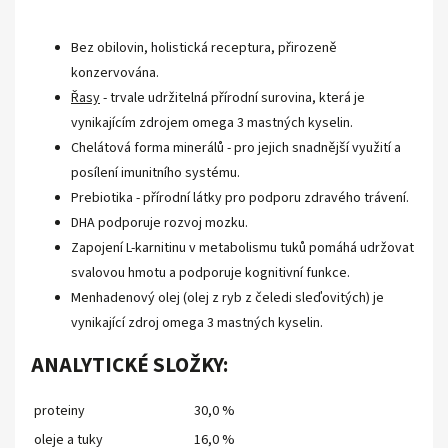
Bez obilovin, holistická receptura, přirozeně
konzervována.
Řasy
- trvale udržitelná přírodní surovina, která je
vynikajícím zdrojem omega 3 mastných kyselin.
Chelátová forma minerálů - pro jejich snadnější využití a
posílení imunitního systému.
Prebiotika - přírodní látky pro podporu zdravého trávení.
DHA podporuje rozvoj mozku.
Zapojení L-karnitinu v metabolismu tuků pomáhá udržovat
svalovou hmotu a podporuje kognitivní funkce.
Menhadenový olej (olej z ryb z čeledi sleďovitých) je
vynikající zdroj omega 3 mastných kyselin.
ANALYTICKÉ SLOŽKY:
proteiny
30,0 %
oleje a tuky
16,0 %