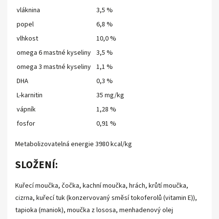
vláknina
3,5 %
popel
6,8 %
vlhkost
10,0 %
omega 6 mastné kyseliny
3,5 %
omega 3 mastné kyseliny
1,1 %
DHA
0,3 %
L-karnitin
35 mg/kg
vápník
1,28 %
fosfor
0,91 %
Metabolizovatelná energie 3980 kcal/kg
SLOŽENÍ:
Kuřecí moučka, čočka, kachní moučka, hrách, krůtí moučka,
cizrna, kuřecí tuk (konzervovaný směsí tokoferolů (vitamin E)),
tapioka (maniok), moučka z lososa, menhadenový olej