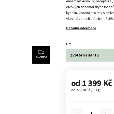
Annamaet Aqualuk, receptura „z
divokých tichomořských losos
kyselin, vhodná pro psy s citliv
všech životních stádiích – štěňa
Detailní informace
Hm
ZDARMA
od
1 399 Kč
od 220,18 Kč / 1 kg