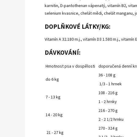
karnitin, D-pantothenan vápenatý, vitamín B2, vitamí
selenium kvasnice, chelát mědi, chelát manganu, 
DOPLŇKOVÉ LÁTKY/KG:
Vitamín A 32.180 m.j., vitamín D3 1.580 m.j., vitam
DÁVKOVÁNÍ:
Hmotnost psa v dospělosti
doporučená denní kr
36 - 108 g
do 6 kg
1/3 - 1 hrnek
108 - 216 g
7 - 13 kg
1 - 2 hrnky
216 - 270 g
14 - 20 kg
2 - 2 1/2 hrnku
270 - 324 g
21 - 27 kg