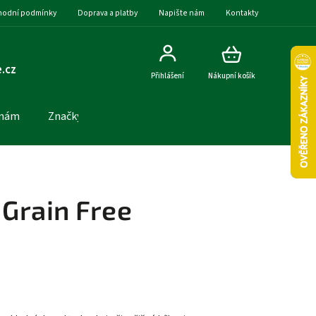
odní podmínky
Doprava a platby
Napište nám
Kontakty
.cz
Přihlášení
Nákupní košík
 nám
Značky
Grain Free