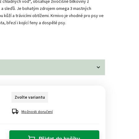
 chladných vod“, obsahuje živočišné bílkoviny z
ů a sleďů. Je bohatým zdrojem omega 3 mastných
ou kůží a trávicími obtížemi. Krmivo je vhodné pro psy ve
ta, březí i kojící feny a dospělé psy.
Zvolte variantu
Možnosti doručení
Přidat do košíku