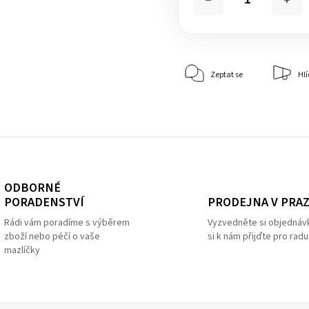
Zeptat se
Hlí
ODBORNÉ
PRODEJNA V PRA
PORADENSTVÍ
Vyzvedněte si objednáv
Rádi vám poradíme s výběrem
si k nám přijďte pro radu
zboží nebo péčí o vaše
mazlíčky