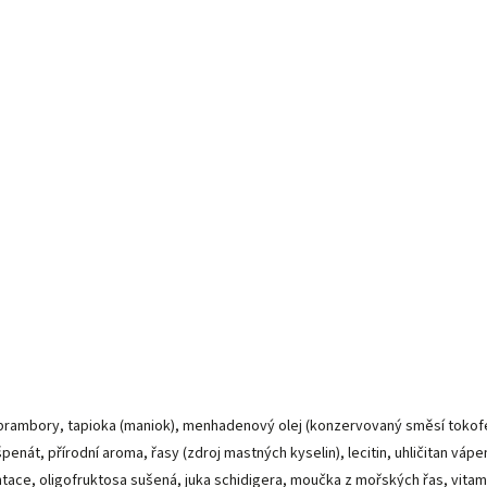
 brambory, tapioka (maniok), menhadenový olej (konzervovaný směsí tokofe
 špenát, přírodní aroma, řasy (zdroj mastných kyselin), lecitin, uhličitan vápe
ace, oligofruktosa sušená, juka schidigera, moučka z mořských řas, vitamín E