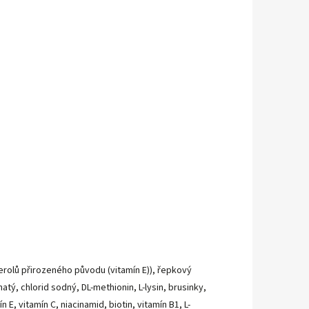
rolů přirozeného původu (vitamín E)), řepkový
natý, chlorid sodný, DL-methionin, L-lysin, brusinky,
, vitamín C, niacinamid, biotin, vitamín B1, L-