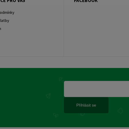
CE PRO VÁS
FACEBOOK
podmínky
latby
m
Přihlásit se