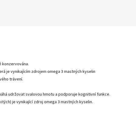
ně konzervována.
která je vynikajícím zdrojem omega 3 mastných kyselin
vého trávení.
máhá udržovat svalovou hmotu a podporuje kognitivní funkce.
itých) je vynikající zdroj omega 3 mastných kyselin.