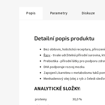
Popis
Parametry
Diskuze
Detailní popis produktu
Bez obilovin, holistická receptura, přiroze
Řasy
- trvale udržitelná přírodní surovina, 
Prebiotika - přírodní látky pro podporu zdra
DHA podporuje rozvoj mozku.
Zapojení L-karnitinu v metabolismu tuků po
Menhadenový olej (olej z ryb z čeledi sleďov
ANALYTICKÉ SLOŽKY:
proteiny
30,0 %