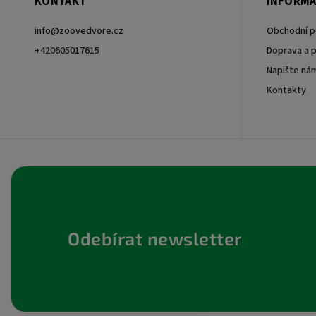
KONTAKT
INFORMA
info
@
zoovedvore.cz
Obchodní 
+420605017615
Doprava a p
Napište ná
+420605017615
Kontakty
Odebírat newsletter