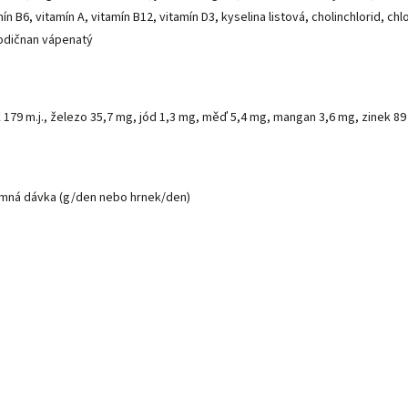
n B6, vitamín A, vitamín B12, vitamín D3, kyselina listová, cholinchlorid, chl
jodičnan vápenatý
ín E 179 m.j., železo 35,7 mg, jód 1,3 mg, měď 5,4 mg, mangan 3,6 mg, zinek 8
mná dávka (g/den nebo hrnek/den)