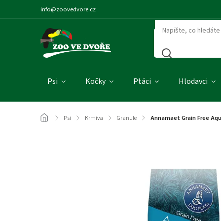
info@zoovedvore.cz
Psi
Kočky
Ptáci
Hlodavci
/
Psi
/
Krmiva
/
Granule
/
Annamaet Grain Free Aqu