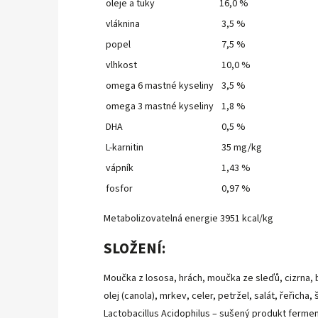
oleje a tuky
16,0 %
vláknina
3,5 %
popel
7,5 %
vlhkost
10,0 %
omega 6 mastné kyseliny
3,5 %
omega 3 mastné kyseliny
1,8 %
DHA
0,5 %
L-karnitin
35 mg/kg
vápník
1,43 %
fosfor
0,97 %
Metabolizovatelná energie 3951 kcal/kg
SLOŽENÍ:
Moučka z lososa, hrách, moučka ze sleďů, cizrna,
olej (canola), mrkev, celer, petržel, salát, řeřicha,
Lactobacillus Acidophilus – sušený produkt ferment