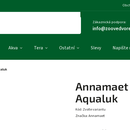
Obch
Zákaznická podpora:
info@zoovedvore
Akva
Tera
Ostatní
Slevy
Napište
aluk
Annamaet 
Aqualuk
Kód:
Zvolte variantu
Značka:
Annamaet