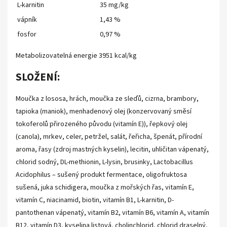
L-karnitin
35 mg/kg
vápník
1,43 %
fosfor
0,97 %
Metabolizovatelná energie 3951 kcal/kg
SLOŽENÍ:
Moučka z lososa, hrách, moučka ze sleďů, cizrna, brambory,
tapioka (maniok), menhadenový olej (konzervovaný směsí
tokoferolů přirozeného původu (vitamín E)), řepkový olej
(canola), mrkev, celer, petržel, salát, řeřicha, špenát, přírodní
aroma, řasy (zdroj mastných kyselin), lecitin, uhličitan vápenatý,
chlorid sodný, DL-methionin, L-lysin, brusinky, Lactobacillus
Acidophilus – sušený produkt fermentace, oligofruktosa
sušená, juka schidigera, moučka z mořských řas, vitamín E,
vitamín C, niacinamid, biotin, vitamín B1, L-karnitin, D-
pantothenan vápenatý, vitamín B2, vitamín B6, vitamín A, vitamín
B12, vitamín D3, kyselina listová, cholinchlorid, chlorid draselný,