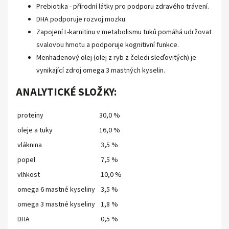
Prebiotika - přírodní látky pro podporu zdravého trávení.
DHA podporuje rozvoj mozku.
Zapojení L-karnitinu v metabolismu tuků pomáhá udržovat
svalovou hmotu a podporuje kognitivní funkce.
Menhadenový olej (olej z ryb z čeledi sleďovitých) je
vynikající zdroj omega 3 mastných kyselin.
ANALYTICKÉ SLOŽKY:
proteiny
30,0 %
oleje a tuky
16,0 %
vláknina
3,5 %
popel
7,5 %
vlhkost
10,0 %
omega 6 mastné kyseliny
3,5 %
omega 3 mastné kyseliny
1,8 %
DHA
0,5 %