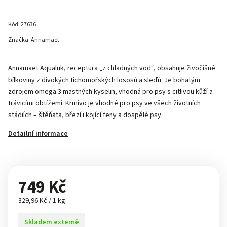
Kód:
27636
Značka:
Annamaet
Annamaet Aqualuk, receptura „z chladných vod“, obsahuje živočišné
bílkoviny z divokých tichomořských lososů a sleďů. Je bohatým
zdrojem omega 3 mastných kyselin, vhodná pro psy s citlivou kůží a
trávicími obtížemi. Krmivo je vhodné pro psy ve všech životních
stádiích – štěňata, březí i kojící feny a dospělé psy.
Detailní informace
749 Kč
329,96 Kč / 1 kg
Skladem externě