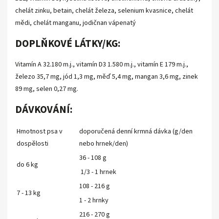
chelát zinku, betain, chelát železa, selenium kvasnice, chelát
mědi, chelát manganu, jodičnan vápenatý
DOPLŇKOVÉ LÁTKY/KG:
Vitamín A 32.180 m.j., vitamín D3 1.580 m.j., vitamín E 179 m.j.,
železo 35,7 mg, jód 1,3 mg, měď 5,4 mg, mangan 3,6 mg, zinek
89 mg, selen 0,27 mg.
DÁVKOVÁNÍ:
Hmotnost psa v
doporučená denní krmná dávka (g/den
dospělosti
nebo hrnek/den)
36 - 108 g
do 6 kg
1/3 - 1 hrnek
108 - 216 g
7 - 13 kg
1 - 2 hrnky
216 - 270 g