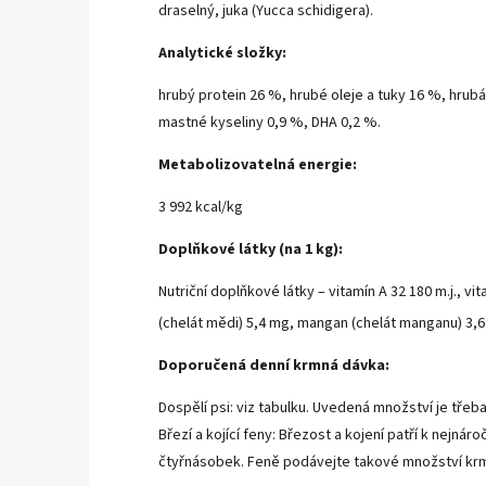
draselný, juka (Yucca schidigera).
Analytické složky:
hrubý protein 26 %, hrubé oleje a tuky 16 %, hrub
mastné kyseliny 0,9 %, DHA 0,2 %.
Metabolizovatelná energie:
3 992 kcal/kg
Doplňkové látky (na 1 kg):
Nutriční doplňkové látky – vitamín A 32 180 m.j., vi
(chelát mědi) 5,4 mg, mangan (chelát manganu) 3,6 
Doporučená denní krmná dávka:
Dospělí psi: viz tabulku. Uvedená množství je třeba
Březí a kojící feny: Březost a kojení patří k nejn
čtyřnásobek. Feně podávejte takové množství krmi