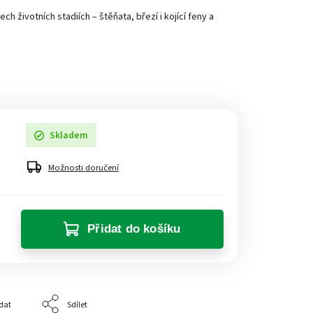
h životních stadiích – štěňata, březí i kojící feny a
Skladem
Možnosti doručení
Přidat do košíku
dat
Sdílet