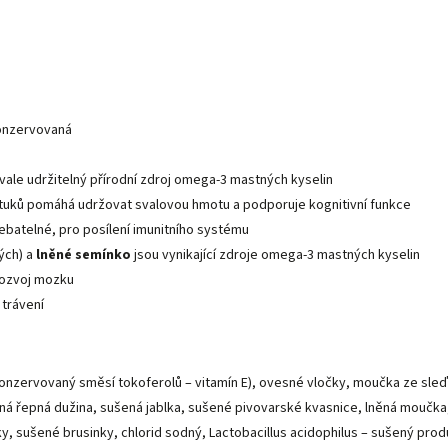
konzervovaná
rvale udržitelný přírodní zdroj omega-3 mastných kyselin
tuků pomáhá udržovat svalovou hmotu a podporuje kognitivní funkce
ebatelné, pro posílení imunitního systému
tých) a
lněné semínko
jsou vynikající zdroje omega-3 mastných kyselin
ozvoj mozku
trávení
 (konzervovaný směsí tokoferolů – vitamín E), ovesné vločky, moučka ze sl
ená řepná dužina, sušená jablka, sušené pivovarské kvasnice, lněná moučka
y, sušené brusinky, chlorid sodný, Lactobacillus acidophilus – sušený prod