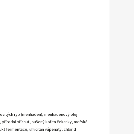
eďovitých ryb (menhaden), menhadenový olej
, přírodní příchuť, sušený kořen čekanky, mořské
ukt fermentace, uhličitan vápenatý, chlorid