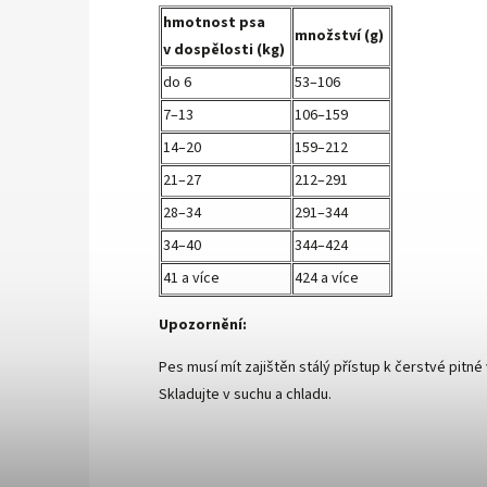
hmotnost psa
množství (g)
v dospělosti (kg)
do 6
53–106
7–13
106–159
14–20
159–212
21–27
212–291
28–34
291–344
34–40
344–424
41 a více
424 a více
Upozornění:
Pes musí mít zajištěn stálý přístup k čerstvé pitné
Skladujte v suchu a chladu.