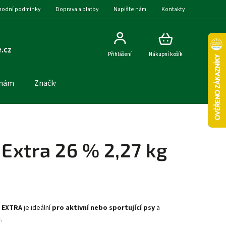
odní podmínky
Doprava a platby
Napište nám
Kontakty
.cz
Přihlášení
Nákupní košík
 nám
Značky
Extra 26 % 2,27 kg
l EXTRA
je ideální
pro aktivní nebo sportující psy
a
u
.