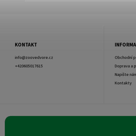
KONTAKT
INFORMA
info
@
zoovedvore.cz
Obchodní 
+420605017615
Doprava a p
Napište ná
+420605017615
Kontakty