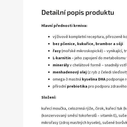
Detailní popis produktu
Hlavní přednosti krmiva:
výživově kompletní receptura, přirozeně 
bez pšenice, kukuřice, brambor a sóji
řasy
(mořské mikroskopické) – vynikající, t
L-karnitin
– jeho zapojení do metabolismu 
minerály
v chelátové formě – snadněji vstř
menhadenový olej
(z ryb z čeledi sleďovi
omega-3 mastná
kyselina DHA
podporuje r
přírodní
prebiotika
pro podporu zdravého 
Složení:
kuřecí moučka, celozrnná rýže, čirok, kuřecí tuk
(konzervovaný směsí tokoferolů – vitamín E), suš
mikrořasy (zdroj mastných kyselin), sušené borůvk