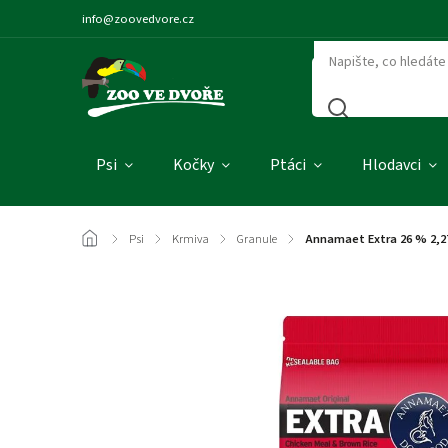
info@zoovedvore.cz
Psi
Kočky
Ptáci
Hlodavci
/
Psi
/
Krmiva
/
Granule
/
Annamaet Extra 26 % 2,2