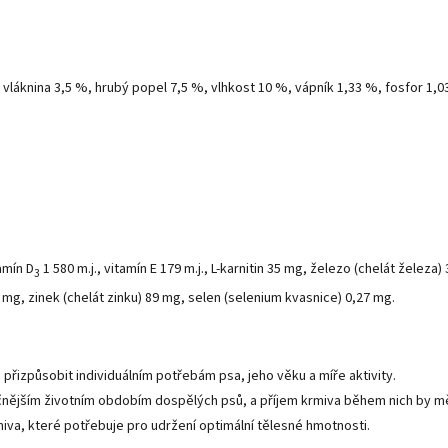
á vláknina 3,5 %, hrubý popel 7,5 %, vlhkost 10 %, vápník 1,33 %, fosfor 
tamín D
1 580 m.j., vitamín E 179 m.j., L-karnitin 35 mg, železo (chelát želez
3
mg, zinek (chelát zinku) 89 mg, selen (selenium kvasnice) 0,27 mg.
 přizpůsobit individuálním potřebám psa, jeho věku a míře aktivity.
áročnějším životním obdobím dospělých psů, a příjem krmiva během nich by mě
va, které potřebuje pro udržení optimální tělesné hmotnosti.