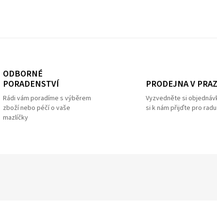
ODBORNÉ
PRODEJNA V PRA
PORADENSTVÍ
Vyzvedněte si objednáv
Rádi vám poradíme s výběrem
si k nám přijďte pro radu
zboží nebo péčí o vaše
mazlíčky