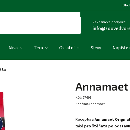
Obch
Zákaznická podpora:
info@zoovedvore
Akva
Tera
Ostatní
Slevy
Napište
7 kg
Annamaet 
Kód:
27693
Značka:
Annamaet
Receptura
Annamaet Origina
také
pro štěňata po odstav