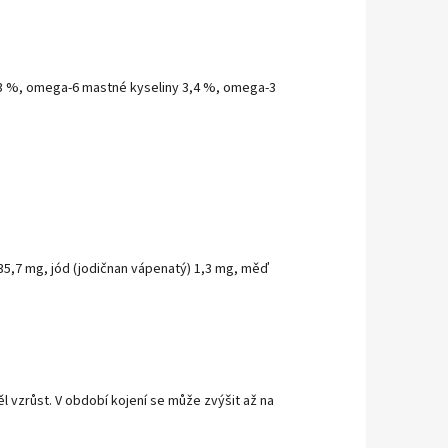
1,03 %, omega-6 mastné kyseliny 3,4 %, omega-3
a) 35,7 mg, jód (jodičnan vápenatý) 1,3 mg, měď
l vzrůst. V období kojení se může zvýšit až na