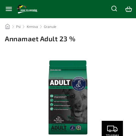
/
Psi
/
Krmiva
/
Granule
/
Annamaet Adult 23 %
ZDARMA