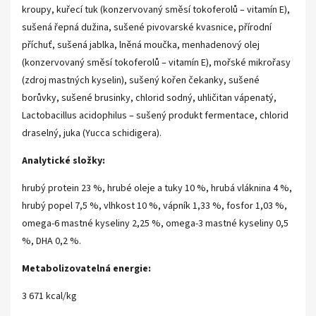
kroupy, kuřecí tuk (konzervovaný směsí tokoferolů – vitamín E),
sušená řepná dužina, sušené pivovarské kvasnice, přírodní
příchuť, sušená jablka, lněná moučka, menhadenový olej
(konzervovaný směsí tokoferolů – vitamín E), mořské mikrořasy
(zdroj mastných kyselin), sušený kořen čekanky, sušené
borůvky, sušené brusinky, chlorid sodný, uhličitan vápenatý,
Lactobacillus acidophilus – sušený produkt fermentace, chlorid
draselný, juka (Yucca schidigera).
Analytické složky:
hrubý protein 23 %, hrubé oleje a tuky 10 %, hrubá vláknina 4 %,
hrubý popel 7,5 %, vlhkost 10 %, vápník 1,33 %, fosfor 1,03 %,
omega-6 mastné kyseliny 2,25 %, omega-3 mastné kyseliny 0,5
%, DHA 0,2 %.
Metabolizovatelná energie:
3 671 kcal/kg