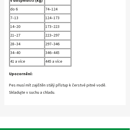
v dospělosti (kg)
do 6
74–124
7–13
124–173
14–20
173–223
21–27
223–297
28–34
297–346
34–40
346–445
41 a více
445 a více
Upozornění:
Pes musí mít zajištěn stálý přístup k čerstvé pitné vodě.
Skladujte v suchu a chladu.