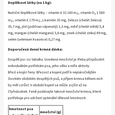
Doplňkové látky (na 1 kg):
Nutriční doplňkové látky –
vitamín A 32 180 m.j., vitamín D
1 580
3
m.j., vitamín E 179 m.j., L-karnitin 35 mg, železo (chelát železa)
35,7 mg, jód (jodičnan vápenatý) 1,3 mg, měď (chelát mědi) 5,4
mg, mangan (chelát manganu) 3,6 mg, zinek (chelát zinku) 89 mg,
selen (selenium kvasnice) 0,27 mg.
Doporučená denní krmná dávka:
Dospělí psi: viz tabulku. Uvedená množství je třeba přizpůsobit
individuálním potřebám psa, jeho věku a míře aktivity.
Březí a kojící feny: Březost a kojení patří k nejnáročnějším
životním obdobím dospělých psů, a příjem krmiva během nich
by měl vzrůst. V období kojení se může zvýšit až na
čtyřnásobek. Feně podávejte takové množství krmiva, které
potřebuje pro udržení optimální tělesné hmotnosti.
hmotnost psa
množství (g)