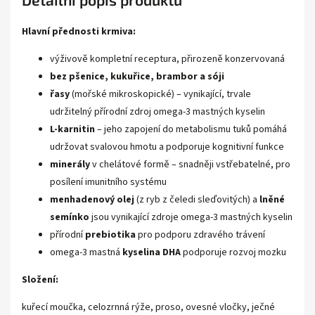
Hlavní přednosti krmiva:
výživově kompletní receptura, přirozeně konzervovaná
bez pšenice, kukuřice, brambor a sóji
řasy
(mořské mikroskopické) – vynikající, trvale
udržitelný přírodní zdroj omega-3 mastných kyselin
L-karnitin
– jeho zapojení do metabolismu tuků pomáhá
udržovat svalovou hmotu a podporuje kognitivní funkce
minerály
v chelátové formě – snadněji vstřebatelné, pro
posílení imunitního systému
menhadenový olej
(z ryb z čeledi sleďovitých) a
lněné
semínko
jsou vynikající zdroje omega-3 mastných kyselin
přírodní
prebiotika
pro podporu zdravého trávení
omega-3 mastná
kyselina DHA
podporuje rozvoj mozku
Složení:
kuřecí moučka, celozrnná rýže, proso, ovesné vločky, ječné