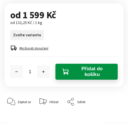
od
1 599 Kč
od 132,25 Kč / 1 kg
Zvolte variantu
Možnosti doručení
Přidat do
košíku
Zeptat se
Hlídat
Sdílet