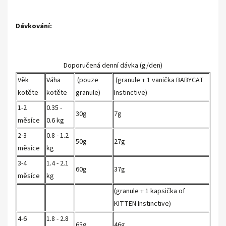
Dávkování:
Doporučená denní dávka (g/den)
Věk
Váha
(pouze
(granule + 1 vanička BABYCAT
kotěte
kotěte
granule)
Instinctive)
1-2
0.35 -
30g
7g
měsíce
0.6 kg
2-3
0.8 - 1.2
50g
27g
měsíce
kg
3-4
1.4 - 2.1
60g
37g
měsíce
kg
(granule + 1 kapsička of
KITTEN Instinctive)
4-6
1.8 - 2.8
65g
46g