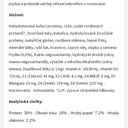
psylia) a prebiotik udržují střevní mikroflóru v rovnováze.
Složení:
Dehydratované kuřecí proteiny, rýže, izolát rostlinných
proteinů*, živočišné tuky, kukuřice, hydrolyzované živočišné
proteiny, kukuřičný gluten, rostlinná vláknina, řepné řízky,
minerální látky, rybí tuk, kvasnice, sojový olej, slupky a semena
Psyllia (0,5%), frukto-oligosacharidy, hydrolyzát droždí (zdroj
manno-oligosacharidů), výtažek z měsíčku lékařského (zdroj
luteinu). Doplňkové látky (v 1 kg): Vitamín A: 20100 mj., Vitamín D3:
710 mj., E1 (Železo): 41 mg, E2 (Jód): 4,1 mg, E4 (Měď): 8 mg, E5
(Mangan): 53 mg, E6 (Zinek): 159 mg, E8 (Selen): 0,07 mg -
Konzervanty - Antioxidanty. *L.I.P.: vysoce stravitelné bílkoviny.
Analytické složky:
Protein: 36% - Obsah tuku: 18% - Hrubý popel: 7,2% - Hrubá
vláknina: 2,2%.