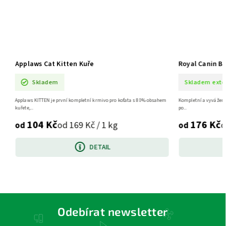
Applaws Cat Kitten Kuře
Royal Canin B
Skladem
Skladem exte
Applaws KITTEN je první kompletní krmivo pro koťata s 80% obsahem
Kompletní a vyvážené 
kuřete,...
po...
104 Kč
176 Kč
od 169 Kč / 1 kg
o
od
od
DETAIL
Odebírat newsletter