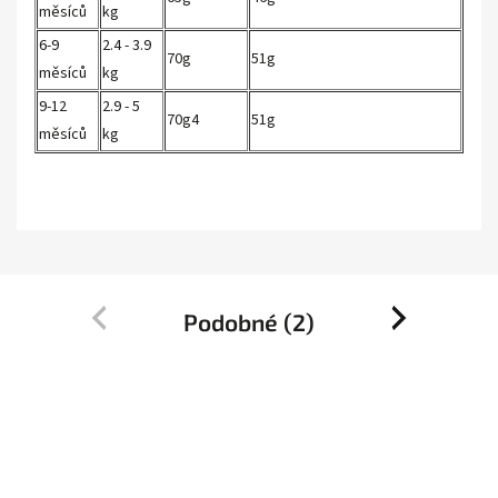
měsíců
kg
6-9
2.4 - 3.9
70g
51g
měsíců
kg
9-12
2.9 - 5
70g4
51g
měsíců
kg
Podobné (2)
Previous
Next