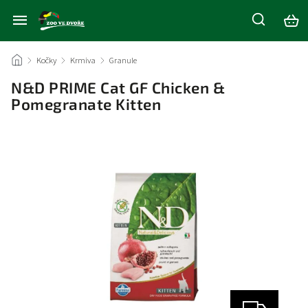
/
Kočky
/
Krmiva
/
Granule
/
N&D PRIME Cat GF Chicken &
Pomegranate Kitten