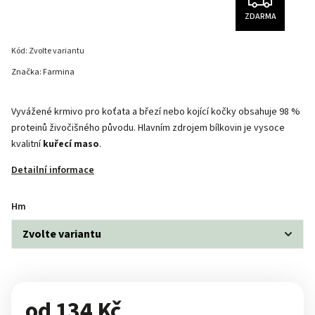
ZDARMA
Kód:
Zvolte variantu
Značka:
Farmina
Vyvážené krmivo pro koťata a březí nebo kojící kočky obsahuje 98 %
proteinů živočišného původu. Hlavním zdrojem bílkovin je vysoce
kvalitní
kuřecí maso
.
Detailní informace
Hm
od
134 Kč