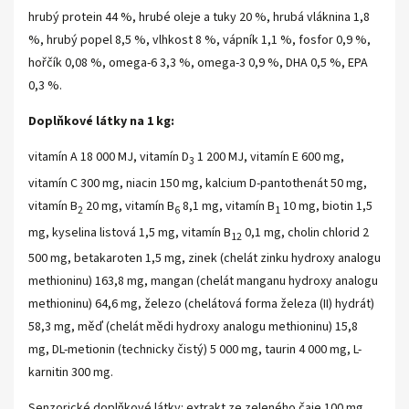
hrubý protein 44 %, hrubé oleje a tuky 20 %, hrubá vláknina 1,8
%, hrubý popel 8,5 %, vlhkost 8 %, vápník 1,1 %, fosfor 0,9 %,
hořčík 0,08 %, omega-6 3,3 %, omega-3 0,9 %, DHA 0,5 %, EPA
0,3 %.
Doplňkové látky na 1 kg:
vitamín A 18 000 MJ, vitamín D
1 200 MJ, vitamín E 600 mg,
3
vitamín C 300 mg, niacin 150 mg, kalcium D-pantothenát 50 mg,
vitamín B
20 mg, vitamín B
8,1 mg, vitamín B
10 mg, biotin 1,5
2
6
1
mg, kyselina listová 1,5 mg, vitamín B
0,1 mg, cholin chlorid 2
12
500 mg, betakaroten 1,5 mg, zinek (chelát zinku hydroxy analogu
methioninu) 163,8 mg, mangan (chelát manganu hydroxy analogu
methioninu) 64,6 mg, železo (chelátová forma železa (II) hydrát)
58,3 mg, měď (chelát mědi hydroxy analogu methioninu) 15,8
mg, DL-metionin (technicky čistý) 5 000 mg, taurin 4 000 mg, L-
karnitin 300 mg.
Senzorické doplňkové látky: extrakt ze zeleného čaje 100 mg,