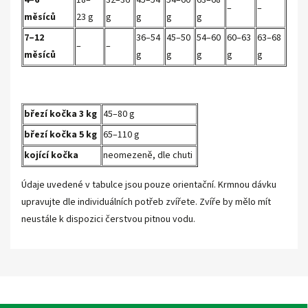
4–6
18–
32–36
45–54
54–60
63–68
–
–
měsíců
23 g
g
g
g
g
7–12
36–54
45–50
54–60
60–63
63–68
–
–
měsíců
g
g
g
g
g
březí kočka 3 kg
45–80 g
březí kočka 5 kg
65–110 g
kojící kočka
neomezeně, dle chuti
Údaje uvedené v tabulce jsou pouze orientační. Krmnou dávku
upravujte dle individuálních potřeb zvířete. Zvíře by mělo mít
neustále k dispozici čerstvou pitnou vodu.