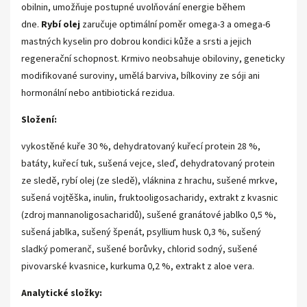
obilnin, umožňuje postupné uvolňování energie během
dne.
Rybí olej
zaručuje optimální poměr omega-3 a omega-6
mastných kyselin pro dobrou kondici kůže a srsti a jejich
regenerační schopnost. Krmivo neobsahuje obiloviny, geneticky
modifikované suroviny, umělá barviva, bílkoviny ze sóji ani
hormonální nebo antibiotická rezidua.
Složení:
vykostěné kuře 30 %, dehydratovaný kuřecí protein 28 %,
batáty, kuřecí tuk, sušená vejce, sleď, dehydratovaný protein
ze sledě, rybí olej (ze sledě), vláknina z hrachu, sušené mrkve,
sušená vojtěška, inulin, fruktooligosacharidy, extrakt z kvasnic
(zdroj mannanoligosacharidů), sušené granátové jablko 0,5 %,
sušená jablka, sušený špenát, psyllium husk 0,3 %, sušený
sladký pomeranč, sušené borůvky, chlorid sodný, sušené
pivovarské kvasnice, kurkuma 0,2 %, extrakt z aloe vera.
Analytické složky: