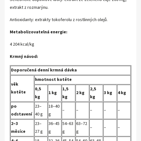
extrakt z rozmarýnu.
Antioxidanty: extrakty tokoferolu z rostlinných olejů.
Metabolizovatelná energie:
4 204 kcal/kg
Krmný návod:
Doporučená denní krmná dávka
hmotnost kotěte
věk
0,5
1,5
2,5
kotěte
1 kg
2 kg
3 kg
4 kg
kg
kg
kg
po
23–
18–40
–
–
–
–
–
odstavení
40 g
g
2–3
23–
36–45
54–63
63–72
–
–
–
měsíce
27 g
g
g
g