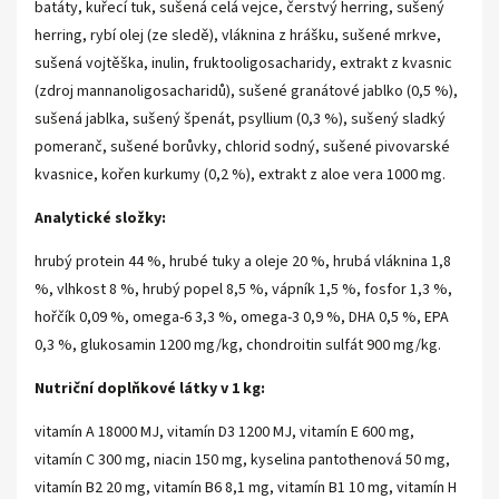
batáty, kuřecí tuk, sušená celá vejce, čerstvý herring, sušený
herring, rybí olej (ze sledě), vláknina z hrášku, sušené mrkve,
sušená vojtěška, inulin, fruktooligosacharidy, extrakt z kvasnic
(zdroj mannanoligosacharidů), sušené granátové jablko (0,5 %),
sušená jablka, sušený špenát, psyllium (0,3 %), sušený sladký
pomeranč, sušené borůvky, chlorid sodný, sušené pivovarské
kvasnice, kořen kurkumy (0,2 %), extrakt z aloe vera 1000 mg.
Analytické složky:
hrubý protein 44 %, hrubé tuky a oleje 20 %, hrubá vláknina 1,8
%, vlhkost 8 %, hrubý popel 8,5 %, vápník 1,5 %, fosfor 1,3 %,
hořčík 0,09 %, omega-6 3,3 %, omega-3 0,9 %, DHA 0,5 %, EPA
0,3 %, glukosamin 1200 mg/kg, chondroitin sulfát 900 mg/kg.
Nutriční doplňkové látky v 1 kg:
vitamín A 18000 MJ, vitamín D3 1200 MJ, vitamín E 600 mg,
vitamín C 300 mg, niacin 150 mg, kyselina pantothenová 50 mg,
vitamín B2 20 mg, vitamín B6 8,1 mg, vitamín B1 10 mg, vitamín H