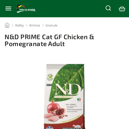
/
Kočky
/
Krmiva
/
Granule
/
N&D PRIME Cat GF Chicken &
Pomegranate Adult