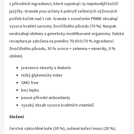
z přírodních ingrediencí, které uspokojí i ty nejmlsnější kočičí
jazýčky. Granule jsou určeny k pokrytí veškerých výživových
potřeb koček nad 1 rok. Granule s označením PRIME obsahují
vysoce kvalitní suroviny živočišného původu (70 %). Naopak
neobsahují obilniny a geneticky modifikované organismy. Italská
receptura je založena na poměru 70:30:0 (70 % ingrediencí
živočišného původu, 30 % ovoce + zelenina + minerály, 0 %
obilnin).
prevence obezity a diabetu
nízký glykemický index
GMO free
bez lepku
pouze přírodní antioxidanty
vysoký obsah vysoce kvalitních vitamínů
Složení
:
čerstvé vykostěné kuře (30 %), sušené kuřecí maso (28 %),