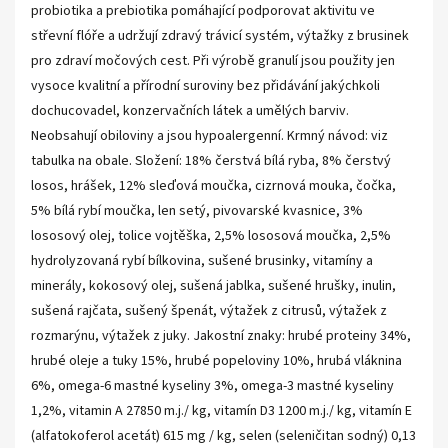
probiotika a prebiotika pomáhající podporovat aktivitu ve
střevní flóře a udržují zdravý trávicí systém, výtažky z brusinek
pro zdraví močových cest. Při výrobě granulí jsou použity jen
vysoce kvalitní a přírodní suroviny bez přidávání jakýchkoli
dochucovadel, konzervačních látek a umělých barviv.
Neobsahují obiloviny a jsou hypoalergenní. Krmný návod: viz
tabulka na obale. Složení: 18% čerstvá bílá ryba, 8% čerstvý
losos, hrášek, 12% sleďová moučka, cizrnová mouka, čočka,
5% bílá rybí moučka, len setý, pivovarské kvasnice, 3%
lososový olej, tolice vojtěška, 2,5% lososová moučka, 2,5%
hydrolyzovaná rybí bílkovina, sušené brusinky, vitamíny a
minerály, kokosový olej, sušená jablka, sušené hrušky, inulin,
sušená rajčata, sušený špenát, výtažek z citrusů, výtažek z
rozmarýnu, výtažek z juky. Jakostní znaky: hrubé proteiny 34%,
hrubé oleje a tuky 15%, hrubé popeloviny 10%, hrubá vláknina
6%, omega-6 mastné kyseliny 3%, omega-3 mastné kyseliny
1,2%, vitamin A 27850 m.j./ kg, vitamín D3 1200 m.j./ kg, vitamín E
(alfatokoferol acetát) 615 mg / kg, selen (seleničitan sodný) 0,13