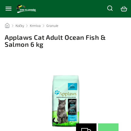
/
Kočky
/
Krmiva
/
Granule
/
Applaws Cat Adult Ocean Fish &
Salmon 6 kg