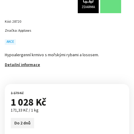
ZDARMA
Kód:
28720
Značka:
Applaws
AKCE
Hypoalergenní krmivo s mořskými rybami a lososem.
Detailní informace
1 179 Kč
1 028 Kč
171,33 Kč / 1 kg
Do 2 dnů