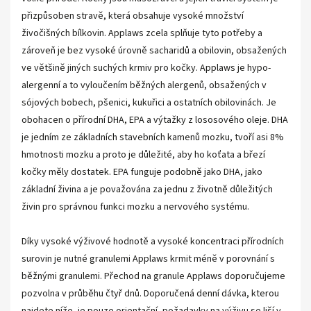
přizpůsoben stravě, která obsahuje vysoké množství
živočišných bílkovin. Applaws zcela splňuje tyto potřeby a
zároveň je bez vysoké úrovně sacharidů a obilovin, obsažených
ve většině jiných suchých krmiv pro kočky. Applaws je hypo-
alergenní a to vyloučením běžných alergenů, obsažených v
sójových bobech, pšenici, kukuřici a ostatních obilovinách. Je
obohacen o přírodní DHA, EPA a výtažky z lososového oleje. DHA
je jedním ze základních stavebních kamenů mozku, tvoří asi 8%
hmotnosti mozku a proto je důležité, aby ho koťata a březí
kočky měly dostatek. EPA funguje podobně jako DHA, jako
základní živina a je považována za jednu z životně důležitých
živin pro správnou funkci mozku a nervového systému.
Díky vysoké výživové hodnotě a vysoké koncentraci přírodních
surovin je nutné granulemi Applaws krmit méně v porovnání s
běžnými granulemi. Přechod na granule Applaws doporučujeme
pozvolna v průběhu čtyř dnů. Doporučená denní dávka, kterou