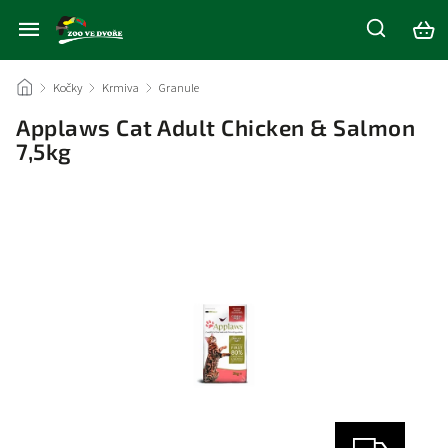
/
Kočky
/
Krmiva
/
Granule
/
Applaws Cat Adult Chicken & Salmon
7,5kg