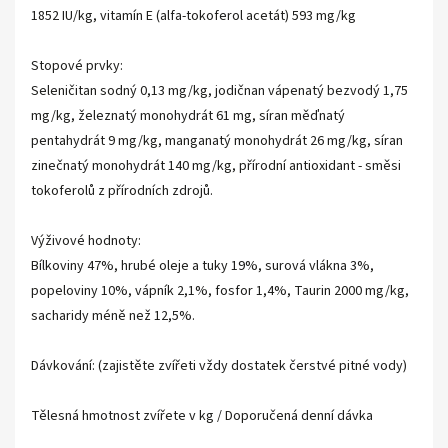
1852 IU/kg, vitamín E (alfa-tokoferol acetát) 593 mg/kg
Stopové prvky:
Seleničitan sodný 0,13 mg/kg, jodičnan vápenatý bezvodý 1,75
mg/kg, železnatý monohydrát 61 mg, síran měďnatý
pentahydrát 9 mg/kg, manganatý monohydrát 26 mg/kg, síran
zinečnatý monohydrát 140 mg/kg, přírodní antioxidant - směsi
tokoferolů z přírodních zdrojů.
Výživové hodnoty:
Bílkoviny 47%, hrubé oleje a tuky 19%, surová vlákna 3%,
popeloviny 10%, vápník 2,1%, fosfor 1,4%, Taurin 2000 mg/kg,
sacharidy méně než 12,5%.
Dávkování: (zajistěte zvířeti vždy dostatek čerstvé pitné vody)
Tělesná hmotnost zvířete v kg / Doporučená denní dávka