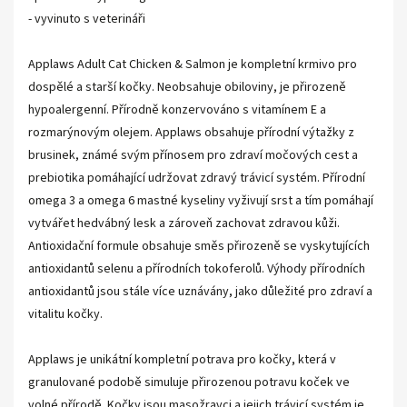
- vyvinuto s veterináři
Applaws Adult Cat Chicken & Salmon je kompletní krmivo pro
dospělé a starší kočky. Neobsahuje obiloviny, je přirozeně
hypoalergenní. Přírodně konzervováno s vitamínem E a
rozmarýnovým olejem. Applaws obsahuje přírodní výtažky z
brusinek, známé svým přínosem pro zdraví močových cest a
prebiotika pomáhající udržovat zdravý trávicí systém. Přírodní
omega 3 a omega 6 mastné kyseliny vyživují srst a tím pomáhají
vytvářet hedvábný lesk a zároveň zachovat zdravou kůži.
Antioxidační formule obsahuje směs přirozeně se vyskytujících
antioxidantů selenu a přírodních tokoferolů. Výhody přírodních
antioxidantů jsou stále více uznávány, jako důležité pro zdraví a
vitalitu kočky.
Applaws je unikátní kompletní potrava pro kočky, která v
granulované podobě simuluje přirozenou potravu koček ve
volné přírodě. Kočky jsou masožravci a jejich trávicí systém je