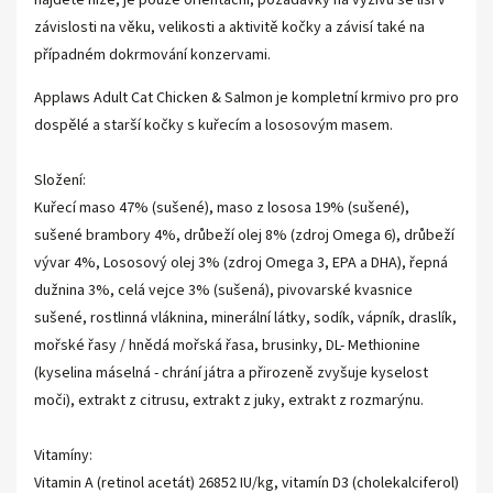
najdete níže, je pouze orientační, požadavky na výživu se liší v
závislosti na věku, velikosti a aktivitě kočky a závisí také na
případném dokrmování konzervami.
Applaws Adult Cat Chicken & Salmon je kompletní krmivo pro pro
dospělé a starší kočky s kuřecím a lososovým masem.
Složení:
Kuřecí maso 47% (sušené), maso z lososa 19% (sušené),
sušené brambory 4%, drůbeží olej 8% (zdroj Omega 6), drůbeží
vývar 4%, Lososový olej 3% (zdroj Omega 3, EPA a DHA), řepná
dužnina 3%, celá vejce 3% (sušená), pivovarské kvasnice
sušené, rostlinná vláknina, minerální látky, sodík, vápník, draslík,
mořské řasy / hnědá mořská řasa, brusinky, DL- Methionine
(kyselina máselná - chrání játra a přirozeně zvyšuje kyselost
moči), extrakt z citrusu, extrakt z juky, extrakt z rozmarýnu.
Vitamíny:
Vitamin A (retinol acetát) 26852 IU/kg, vitamín D3 (cholekalciferol)