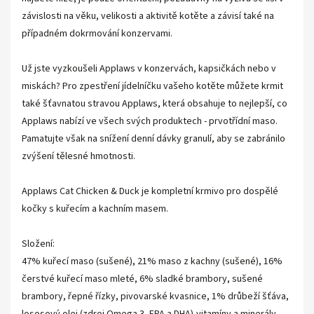
závislosti na věku, velikosti a aktivitě kotěte a závisí také na
případném dokrmování konzervami.
Už jste vyzkoušeli Applaws v konzervách, kapsičkách nebo v
miskách? Pro zpestření jídelníčku vašeho kotěte můžete krmit
také šťavnatou stravou Applaws, která obsahuje to nejlepší, co
Applaws nabízí ve všech svých produktech - prvotřídní maso.
Pamatujte však na snížení denní dávky granulí, aby se zabránilo
zvýšení tělesné hmotnosti.
Applaws Cat Chicken & Duck je kompletní krmivo pro dospělé
kočky s kuřecím a kachním masem.
Složení:
47% kuřecí maso (sušené), 21% maso z kachny (sušené), 16%
čerstvé kuřecí maso mleté, 6% sladké brambory, sušené
brambory, řepné řízky, pivovarské kvasnice, 1% drůbeží šťáva,