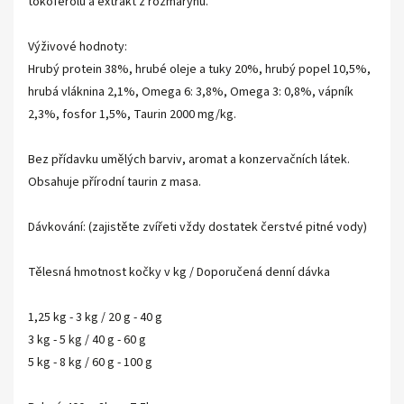
tokoferolů a extrakt z rozmarýnu.
Výživové hodnoty:
Hrubý protein 38%, hrubé oleje a tuky 20%, hrubý popel 10,5%,
hrubá vláknina 2,1%, Omega 6: 3,8%, Omega 3: 0,8%, vápník
2,3%, fosfor 1,5%, Taurin 2000 mg/kg.
Bez přídavku umělých barviv, aromat a konzervačních látek.
Obsahuje přírodní taurin z masa.
Dávkování: (zajistěte zvířeti vždy dostatek čerstvé pitné vody)
Tělesná hmotnost kočky v kg / Doporučená denní dávka
1,25 kg - 3 kg / 20 g - 40 g
3 kg - 5 kg / 40 g - 60 g
5 kg - 8 kg / 60 g - 100 g