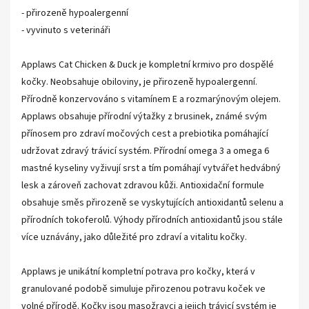
- přirozeně hypoalergenní
- vyvinuto s veterináři
Applaws Cat Chicken & Duck je kompletní krmivo pro dospělé
kočky. Neobsahuje obiloviny, je přirozeně hypoalergenní.
Přírodně konzervováno s vitamínem E a rozmarýnovým olejem.
Applaws obsahuje přírodní výtažky z brusinek, známé svým
přínosem pro zdraví močových cest a prebiotika pomáhající
udržovat zdravý trávicí systém. Přírodní omega 3 a omega 6
mastné kyseliny vyživují srst a tím pomáhají vytvářet hedvábný
lesk a zároveň zachovat zdravou kůži. Antioxidační formule
obsahuje směs přirozeně se vyskytujících antioxidantů selenu a
přírodních tokoferolů. Výhody přírodních antioxidantů jsou stále
více uznávány, jako důležité pro zdraví a vitalitu kočky.
Applaws je unikátní kompletní potrava pro kočky, která v
granulované podobě simuluje přirozenou potravu koček ve
volné přírodě. Kočky jsou masožravci a jejich trávicí systém je