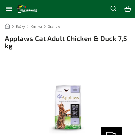
/
Kočky
/
Krmiva
/
Granule
/
Applaws Cat Adult Chicken & Duck 7,5
kg