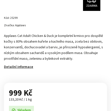
ZDARMA
Kód:
25299
Značka:
Applaws
Applaws Cat Adult Chicken & Duck je kompletní krmivo pro dospělé
kočky s 80% obsahem kuřete a kachního masa, zcela bez obilovin,
konzervantů, dochucovadel a barviv, je přirozeně hypoalergenní, s
nízkým obsahem sacharidů a vysokým podílem masa. Obsahuje
prvotřídní maso, zeleninu a bylinkové extrakty.
Detailní informace
999 Kč
133,20 Kč / 1 kg
Skladem