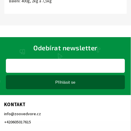
Balení: 400g, 2kg a 7,5kg
Odebírat newsletter
Přihlásit se
KONTAKT
info
@
zoovedvore.cz
+420605017615
+420605017615