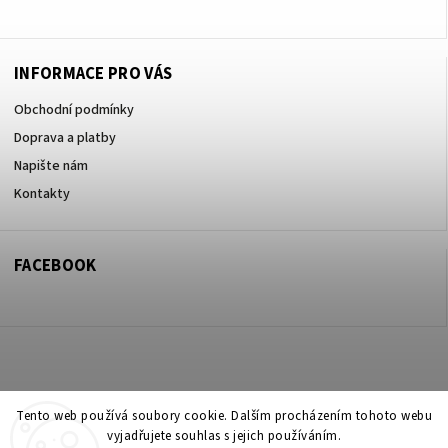
INFORMACE PRO VÁS
Obchodní podmínky
Doprava a platby
Napište nám
Kontakty
FACEBOOK
Copyright 2026
ZOO ve dvoře Praha 5
. Všechna práva vyhrazena.
Tento web používá soubory cookie. Dalším procházením tohoto webu
vyjadřujete souhlas s jejich používáním.
Upravit nastavení cookies