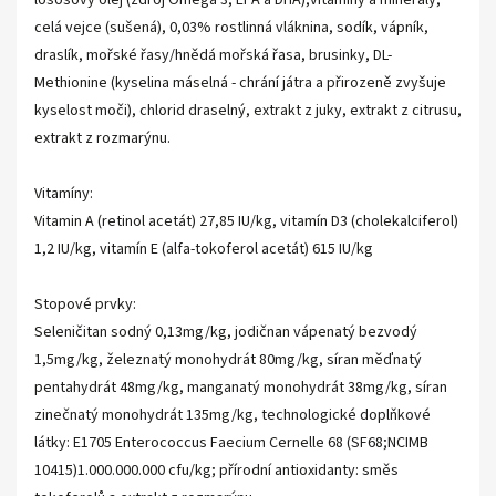
lososový olej (zdroj Omega 3, EPA a DHA),vitamíny a minerály,
celá vejce (sušená), 0,03% rostlinná vláknina, sodík, vápník,
draslík, mořské řasy/hnědá mořská řasa, brusinky, DL-
Methionine (kyselina máselná - chrání játra a přirozeně zvyšuje
kyselost moči), chlorid draselný, extrakt z juky, extrakt z citrusu,
extrakt z rozmarýnu.
Vitamíny:
Vitamin A (retinol acetát) 27,85 IU/kg, vitamín D3 (cholekalciferol)
1,2 IU/kg, vitamín E (alfa-tokoferol acetát) 615 IU/kg
Stopové prvky:
Seleničitan sodný 0,13mg/kg, jodičnan vápenatý bezvodý
1,5mg/kg, železnatý monohydrát 80mg/kg, síran měďnatý
pentahydrát 48mg/kg, manganatý monohydrát 38mg/kg, síran
zinečnatý monohydrát 135mg/kg, technologické doplňkové
látky: E1705 Enterococcus Faecium Cernelle 68 (SF68;NCIMB
10415)1.000.000.000 cfu/kg; přírodní antioxidanty: směs