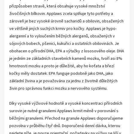
přizpůsoben stravě, která obsahuje vysoké množství
živočišných bílkovin. Applaws zcela splňuje tyto potřeby a
zároveň je bez vysoké úrovně sacharidů a obilovin, obsažených
ve většině jiných suchých krmiv pro kočky. Applaws je hypo-
alergenní a to vyloučením běžných alergenů, obsažených v
sójových bobech, pšenici, kukuřici a ostatních obilovinách. Je
obohacen o přírodní DHA, EPA a výtažky z lososového oleje. DHA
je jedním ze základních stavebních kamenů mozku, tvoří asi 8%
hmotnosti mozku a proto je důležité, aby ho koťata a březí
kočky měly dostatek. EPA funguje podobně jako DHA, jako
základní živina a je považována za jednu z životně důležitých
živin pro správnou funkci mozku a nervového systému.
Díky vysoké výživové hodnotě a vysoké koncentraci přírodních
surovin je nutné granulemi Applaws krmit méně v porovnání s
běžnými granulemi. Přechod na granule Applaws doporučujeme
pozvolna v průběhu čtyř dnů. Doporučená denní dávka, kterou
najdete níže, je pouze orientační, požadavky na výživu se liší v