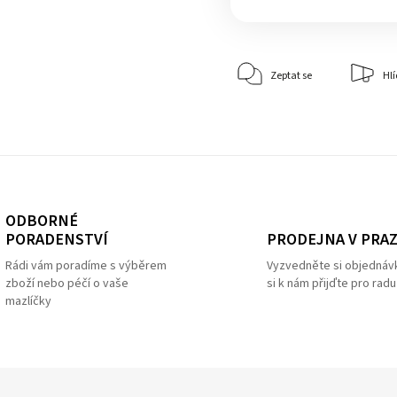
Zeptat se
Hlí
ODBORNÉ
PRODEJNA V PRA
PORADENSTVÍ
Vyzvedněte si objednáv
Rádi vám poradíme s výběrem
si k nám přijďte pro radu
zboží nebo péčí o vaše
mazlíčky