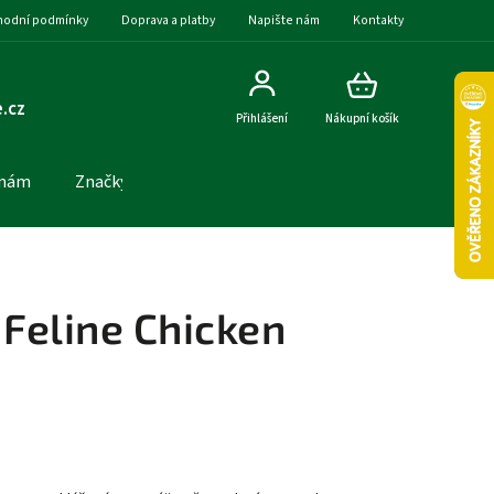
odní podmínky
Doprava a platby
Napište nám
Kontakty
.cz
Přihlášení
Nákupní košík
 nám
Značky
Feline Chicken