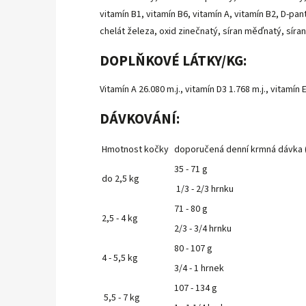
vitamín B1, vitamín B6, vitamín A, vitamín B2, D-pan
chelát železa, oxid zinečnatý, síran měďnatý, sír
DOPLŇKOVÉ LÁTKY/KG:
Vitamín A 26.080 m.j., vitamín D3 1.768 m.j., vitam
DÁVKOVÁNÍ:
Hmotnost kočky
doporučená denní krmná dávka 
35 - 71 g
do 2,5 kg
1/3 - 2/3 hrnku
71 - 80 g
2,5 - 4 kg
2/3 - 3/4 hrnku
80 - 107 g
4 - 5,5 kg
3/4 - 1 hrnek
107 - 134 g
5,5 - 7 kg