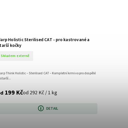
arp Holistic Sterilised CAT - pro kastrované a
tarší kočky
Skladem externě
arp Think Holistic – Sterilised CAT – Kompletní krmivo pro dospělé
starší...
199 Kč
od 292 Kč / 1 kg
od
DETAIL