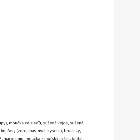
oupy), moučka ze sleďů, sušená vejce, sušená
in, řasy (zdroj mastných kyselin), brusinky,
n E, niacinamid, moučka z mořských řas, biotin,