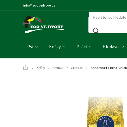
info@zoovedvore.cz
Psi
Kočky
Ptáci
Hlodavci
/
Kočky
/
Krmiva
/
Granule
/
Annamaet Feline Chick