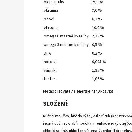
oleje a tuky
15,0 %
vláknina
3,0 %
popel
6,3 %
vlhkost
10,0 %
omega 6 mastné kyseliny
2,75 %
omega 3 mastné kyseliny
0,5 %
DHA
0,2 %
hořčík
0,095 %
vápník
1,35 %
fosfor
1,06 %
Metabolizovatelná energie 4149 kcal/kg
SLOŽENÍ:
Kuřecí moučka, hnědá rýže, kuřecí tuk (konzervov
řepná dužina, krabí moučka, menhadenový olej (kon
chlorid sodný, uhličitan vápenatý, chlorid draselný,