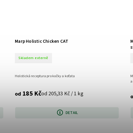
Marp Holistic Chicken CAT
M
s
Skladem externě
Holistická receptura pro kočky a koťata
M
a 
185 Kč
od 205,33 Kč / 1 kg
od
DETAIL