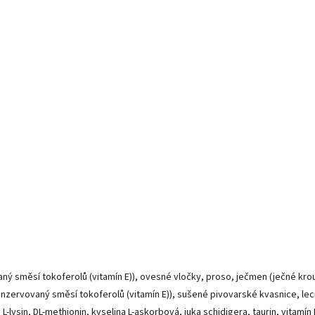
aný směsí tokoferolů (vitamín E)), ovesné vločky, proso, ječmen (ječné kr
zervovaný směsí tokoferolů (vitamín E)), sušené pivovarské kvasnice, lecit
 L-lysin, DL-methionin, kyselina L-askorbová, juka schidigera, taurin, vitamí