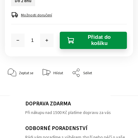
Do 2 dnů
Možnosti doručení
Přidat do
košíku
Zeptat se
Hlídat
Sdílet
DOPRAVA ZDARMA
Při nákupu nad 1500 Kč platíme dopravu za vás
ODBORNÉ PORADENSTVÍ
Rádi vám poradíme s výběrem zboží nebo péčí o vaše