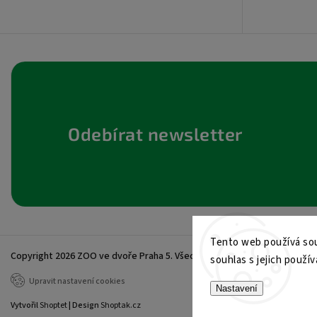
Odebírat newsletter
Tento web používá sou
Copyright 2026
ZOO ve dvoře Praha 5
. Všechna práva vyhrazena.
souhlas s jejich použív
Upravit nastavení cookies
Nastavení
Vytvořil
Shoptet
| Design
Shoptak.cz