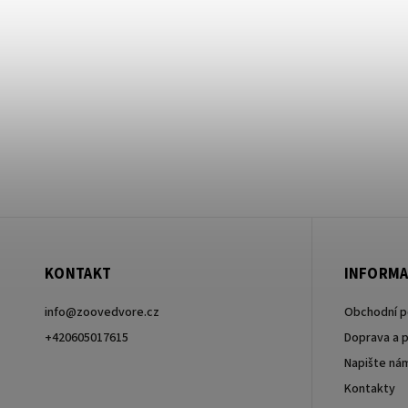
KONTAKT
INFORMA
info
@
zoovedvore.cz
Obchodní 
+420605017615
Doprava a p
Napište ná
+420605017615
Kontakty