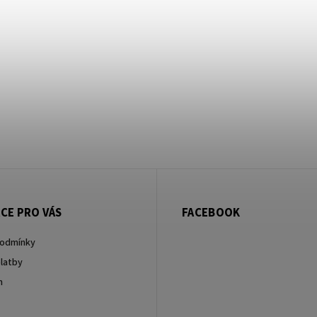
CE PRO VÁS
FACEBOOK
podmínky
latby
m