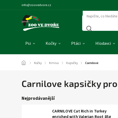
info@zoovedvore.cz
Psi
Kočky
Ptáci
Hlodavci
/
Kočky
/
Krmiva
/
Kapsičky
/
Carnilove
Carnilove kapsičky pro
Nejprodávanější
CARNILOVE Cat Rich in Turkey
enriched with Valerian Root 85g