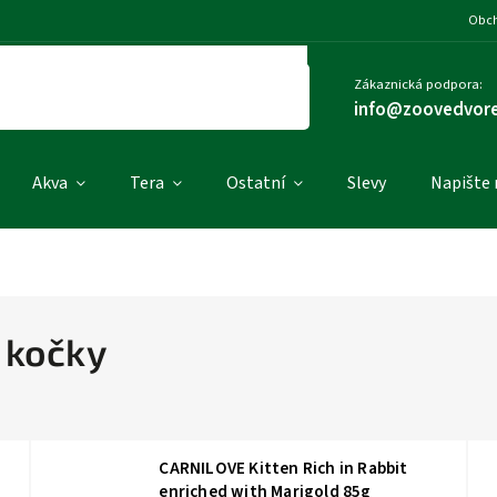
Obch
Zákaznická podpora:
info@zoovedvore
Akva
Tera
Ostatní
Slevy
Napište
 kočky
CARNILOVE Kitten Rich in Rabbit
enriched with Marigold 85g