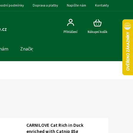
odní podmínky
Doprava a platby
Napište nám
Kontakty
.cz
Přihlášení
Nákupní košík
 nám
Značky
CARNILOVE Cat Rich in Duck
enriched with Catnip 85g