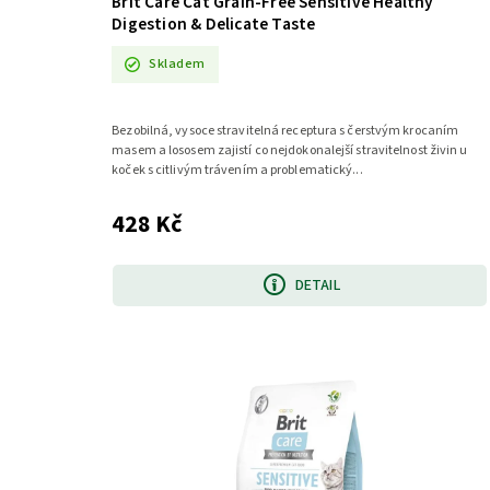
Brit Care Cat Grain-Free Sensitive Healthy
Digestion & Delicate Taste
Skladem
Bezobilná, vysoce stravitelná receptura s čerstvým krocaním
masem a lososem zajistí co nejdokonalejší stravitelnost živin u
koček s citlivým trávením a problematický...
428 Kč
DETAIL