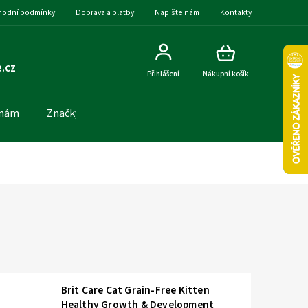
odní podmínky
Doprava a platby
Napište nám
Kontakty
.cz
Přihlášení
Nákupní košík
 nám
Značky
Brit Care Cat Grain-Free Kitten
Healthy Growth & Development