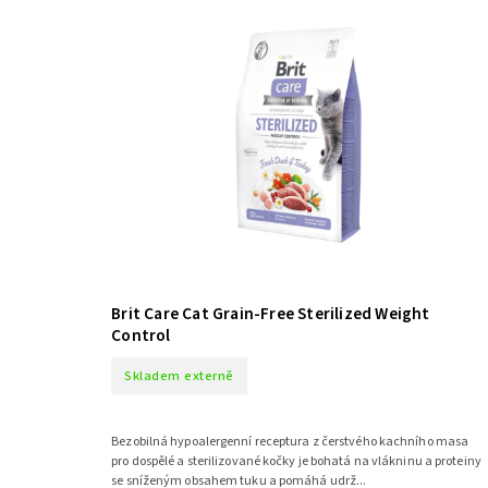
Brit Care Cat Grain-Free Sterilized Weight
Control
Skladem externě
Bezobilná hypoalergenní receptura z čerstvého kachního masa
pro dospělé a sterilizované kočky je bohatá na vlákninu a proteiny
se sníženým obsahem tuku a pomáhá udrž...