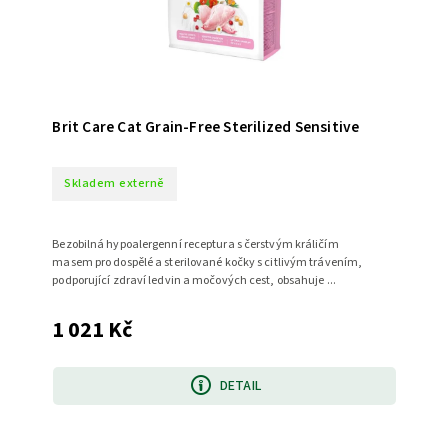
Brit Care Cat Grain-Free Sterilized Sensitive
Skladem externě
Bezobilná hypoalergenní receptura s čerstvým králičím
masem pro dospělé a sterilované kočky s citlivým trávením,
podporující zdraví ledvin a močových cest, obsahuje ...
1 021 Kč
DETAIL