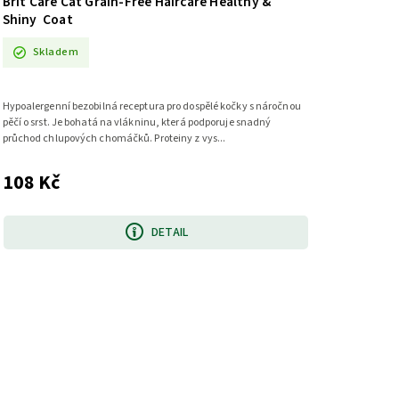
Brit Care Cat Grain-Free Haircare Healthy &
Shiny Coat
Skladem
Hypoalergenní bezobilná receptura pro dospělé kočky s náročnou
pěčí o srst. Je bohatá na vlákninu, která podporuje snadný
průchod chlupových chomáčků. Proteiny z vys...
108 Kč
DETAIL