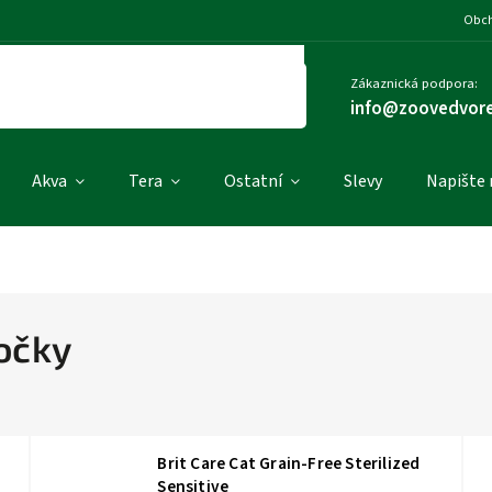
Obch
Zákaznická podpora:
info@zoovedvore
Akva
Tera
Ostatní
Slevy
Napište
kočky
Brit Care Cat Grain-Free Sterilized
Sensitive