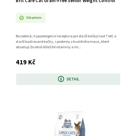
Brit Care Cat Grain-Free Senior Weight Control
Skladem
Bezobilná, hypoalergenní receptura pro starší kočky(nad 7 let) a
starší kastrované kočky, s proteiny z kvalitního masa, které
obsahují životně důležité vitamíny a mi...
419 Kč
DETAIL