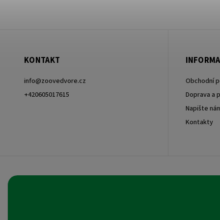
KONTAKT
INFORMA
info
@
zoovedvore.cz
Obchodní 
+420605017615
Doprava a p
Napište ná
+420605017615
Kontakty