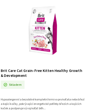
Brit Care Cat Grain-Free Kitten Healthy Growth
& Development
Skladem
Hypoalergenní a bezobilné kompletní krmivo pro koťata nebo březí
a kojící kočky, pokrývající energetické potřeby březích a kojících
koček a podporuje vývoj koťat běh...