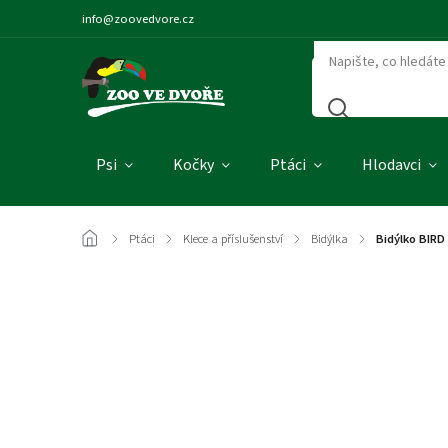
info@zoovedvore.cz
Psi
Kočky
Ptáci
Hlodavci
/
Ptáci
/
Klece a příslušenství
/
Bidýlka
/
Bidýlko BIRD