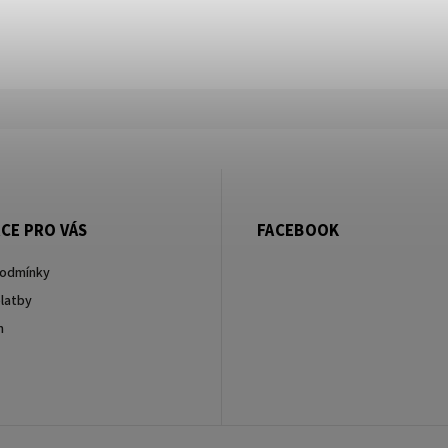
CE PRO VÁS
FACEBOOK
podmínky
latby
m