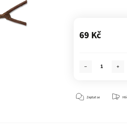
69 Kč
Zeptat se
Hlí