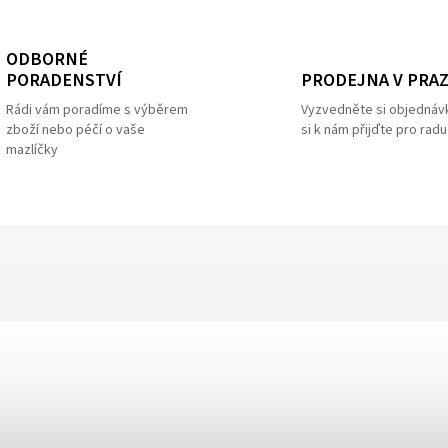
ODBORNÉ
PRODEJNA V PRA
PORADENSTVÍ
Vyzvedněte si objednáv
Rádi vám poradíme s výběrem
si k nám přijďte pro radu
zboží nebo péčí o vaše
mazlíčky