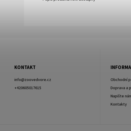
KONTAKT
INFORMA
info
@
zoovedvore.cz
Obchodní 
+420605017615
Doprava a p
Napište ná
+420605017615
Kontakty