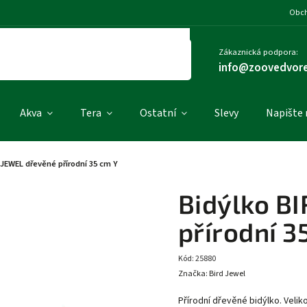
Obch
Zákaznická podpora:
info@zoovedvore
Akva
Tera
Ostatní
Slevy
Napište
 JEWEL dřevěné přírodní 35 cm Y
Bidýlko B
přírodní 3
Kód:
25880
Značka:
Bird Jewel
Přírodní dřevěné bidýlko. Veliko