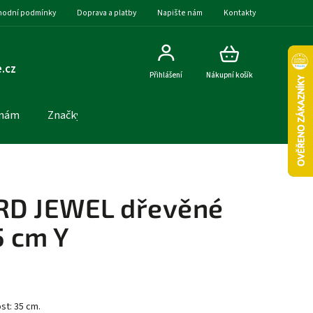
odní podmínky
Doprava a platby
Napište nám
Kontakty
.cz
Přihlášení
Nákupní košík
 nám
Značky
IRD JEWEL dřevěné
5 cm Y
st: 35 cm.