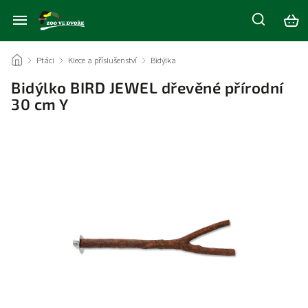
/
Ptáci
/
Klece a příslušenství
/
Bidýlka
/
Bidýlko BIRD JEWEL dřevěné přírodní
30 cm Y