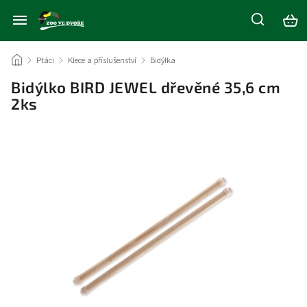
/
Ptáci
/
Klece a příslušenství
/
Bidýlka
/
Bidýlko BIRD JEWEL dřevěné 35,6 cm
2ks