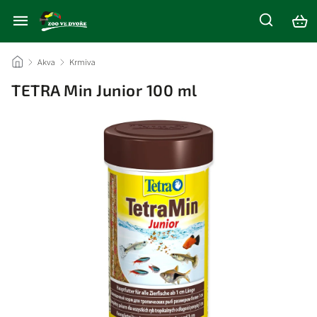
/
Akva
/
Krmiva
/
TETRA Min Junior 100 ml