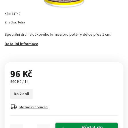
Kód:
61740
Značka:
Tetra
Speciální druh vločkového krmiva pro potěr v délce přes 1 cm.
Detailní informace
96 Kč
960 Kč / 1 l
Do 2 dnů
Možnosti doručení
Přidat do