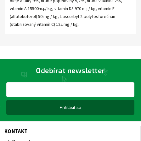
oleje a tuky 9%, hrubé popeloviny 9,2%, hrubá vláknina 2%,
vitamín A 15500m.j./ kg, vitamín D3 970 m.j./ kg, vitamín E
(alfatokoferol) 50 mg / kg, L-ascorbyl-2-polyfosforečnan
(stabilizovaný vitamín C) 122 mg / kg.
Odebírat newsletter
Přihlásit se
KONTAKT