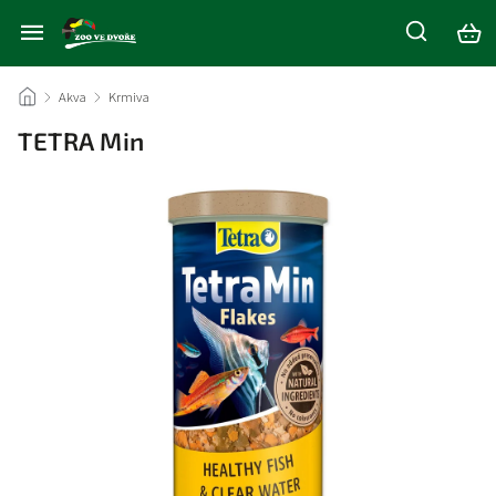
/
Akva
/
Krmiva
/
TETRA Min