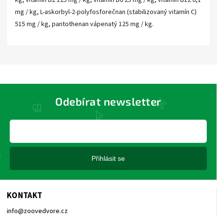
kg, vitamín B2 125 mg / kg, vitamín B6 25 mg / kg, vitamín B12 0,1
mg / kg, L-askorbyl-2-polyfosforečnan (stabilizovaný vitamín C)
515 mg / kg, pantothenan vápenatý 125 mg / kg.
Odebírat newsletter
Přihlásit se
KONTAKT
info
@
zoovedvore.cz