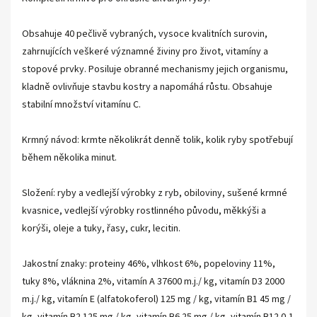
Obsahuje 40 pečlivě vybraných, vysoce kvalitních surovin,
zahrnujících veškeré významné živiny pro život, vitamíny a
stopové prvky. Posiluje obranné mechanismy jejich organismu,
kladně ovlivňuje stavbu kostry a napomáhá růstu. Obsahuje
stabilní množství vitamínu C.
Krmný návod: krmte několikrát denně tolik, kolik ryby spotřebují
během několika minut.
Složení: ryby a vedlejší výrobky z ryb, obiloviny, sušené krmné
kvasnice, vedlejší výrobky rostlinného původu, měkkýši a
korýši, oleje a tuky, řasy, cukr, lecitin.
Jakostní znaky: proteiny 46%, vlhkost 6%, popeloviny 11%,
tuky 8%, vláknina 2%, vitamín A 37600 m.j./ kg, vitamín D3 2000
m.j./ kg, vitamín E (alfatokoferol) 125 mg / kg, vitamín B1 45 mg /