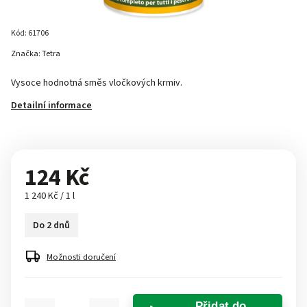
Kód:
61706
Značka:
Tetra
Vysoce hodnotná směs vločkových krmiv.
Detailní informace
124 Kč
1 240 Kč / 1 l
Do 2 dnů
Možnosti doručení
Přidat do