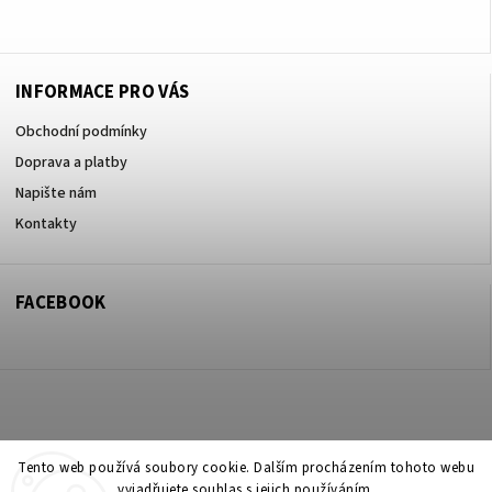
+420605017615
INFORMACE PRO VÁS
Obchodní podmínky
Doprava a platby
Napište nám
Kontakty
FACEBOOK
Copyright 2026
ZOO ve dvoře Praha 5
. Všechna práva vyhrazena.
Tento web používá soubory cookie. Dalším procházením tohoto webu
vyjadřujete souhlas s jejich používáním.