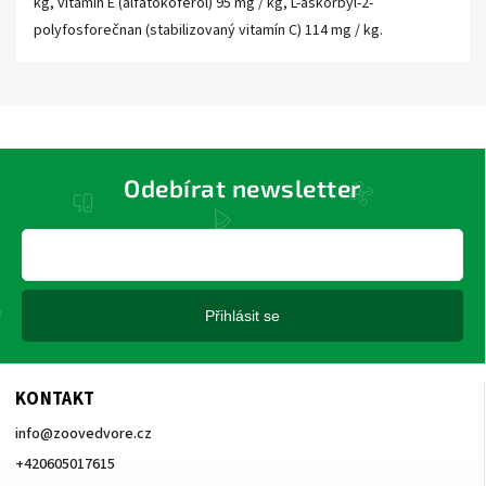
kg, vitamín E (alfatokoferol) 95 mg / kg, L-askorbyl-2-
polyfosforečnan (stabilizovaný vitamín C) 114 mg / kg.
Odebírat newsletter
Přihlásit se
KONTAKT
info
@
zoovedvore.cz
+420605017615