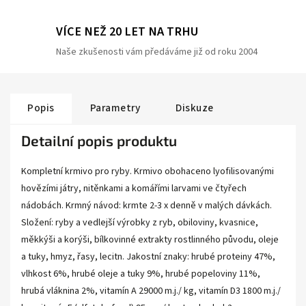
VÍCE NEŽ 20 LET NA TRHU
Naše zkušenosti vám předáváme již od roku 2004
Popis
Parametry
Diskuze
Detailní popis produktu
Kompletní krmivo pro ryby. Krmivo obohaceno lyofilisovanými
hovězími játry, nitěnkami a komářími larvami ve čtyřech
nádobách. Krmný návod: krmte 2-3 x denně v malých dávkách.
Složení: ryby a vedlejší výrobky z ryb, obiloviny, kvasnice,
měkkýši a korýši, bílkovinné extrakty rostlinného původu, oleje
a tuky, hmyz, řasy, lecitn. Jakostní znaky: hrubé proteiny 47%,
vlhkost 6%, hrubé oleje a tuky 9%, hrubé popeloviny 11%,
hrubá vláknina 2%, vitamín A 29000 m.j./ kg, vitamín D3 1800 m.j./