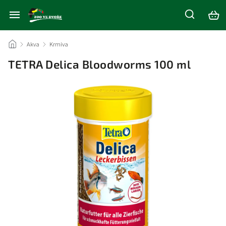
/
Akva
/
Krmiva
/
TETRA Delica Bloodworms 100 ml