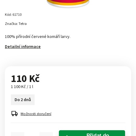
Kód:
61710
Značka:
Tetra
100% přírodní červené komáří larvy.
Detailní informace
110 Kč
1 100 Kč / 1 l
Do 2 dnů
Možnosti doručení
Přidat do