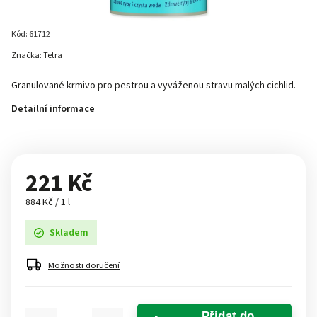
Kód:
61712
Značka:
Tetra
Granulované krmivo pro pestrou a vyváženou stravu malých cichlid.
Detailní informace
221 Kč
884 Kč / 1 l
Skladem
Možnosti doručení
Přidat do