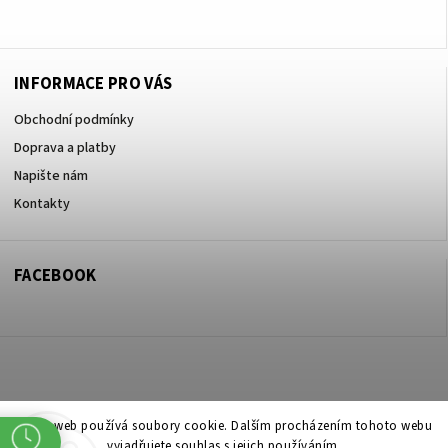
+420605017615
INFORMACE PRO VÁS
Obchodní podmínky
Doprava a platby
Napište nám
Kontakty
FACEBOOK
Copyright 2026
ZOO ve dvoře Praha 5
. Všechna práva vyhrazena.
Tento web používá soubory cookie. Dalším procházením tohoto webu
vyjadřujete souhlas s jejich používáním.