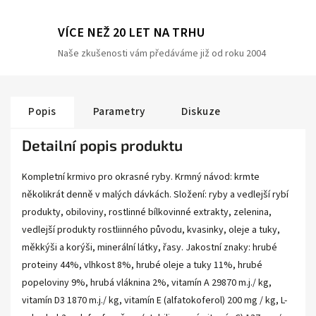
VÍCE NEŽ 20 LET NA TRHU
Naše zkušenosti vám předáváme již od roku 2004
Popis
Parametry
Diskuze
Detailní popis produktu
Kompletní krmivo pro okrasné ryby. Krmný návod: krmte
několikrát denně v malých dávkách. Složení: ryby a vedlejší rybí
produkty, obiloviny, rostlinné bílkovinné extrakty, zelenina,
vedlejší produkty rostliinného původu, kvasinky, oleje a tuky,
měkkýši a korýši, minerální látky, řasy. Jakostní znaky: hrubé
proteiny 44%, vlhkost 8%, hrubé oleje a tuky 11%, hrubé
popeloviny 9%, hrubá vláknina 2%, vitamín A 29870 m.j./ kg,
vitamín D3 1870 m.j./ kg, vitamín E (alfatokoferol) 200 mg / kg, L-