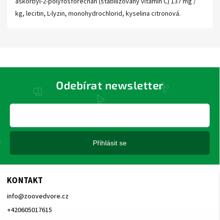
askorbyl-2-polyfosforečnan (stabilizovaný vitamín C) 137 mg /
kg, lecitin, L-lyzin, monohydrochlorid, kyselina citronová.
Odebírat newsletter
Přihlásit se
KONTAKT
info
@
zoovedvore.cz
+420605017615