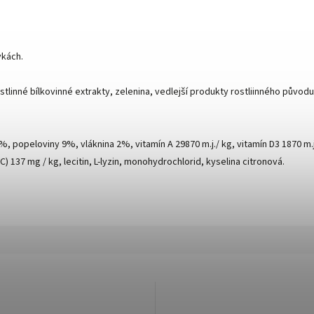
vkách.
ostlinné bílkovinné extrakty, zelenina, vedlejší produkty rostliinného původu
 popeloviny 9%, vláknina 2%, vitamín A 29870 m.j./ kg, vitamín D3 1870 m.j./
) 137 mg / kg, lecitin, L-lyzin, monohydrochlorid, kyselina citronová.