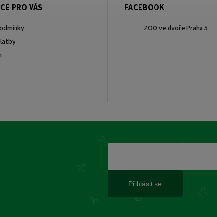
CE PRO VÁS
FACEBOOK
podmínky
ZOO ve dvoře Praha 5
latby
m
Přihlásit se