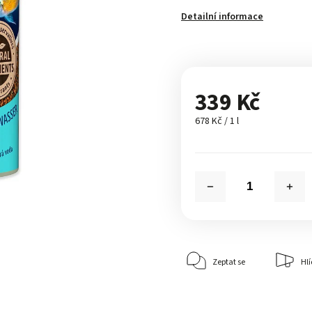
Detailní informace
339 Kč
678 Kč / 1 l
Zeptat se
Hlí