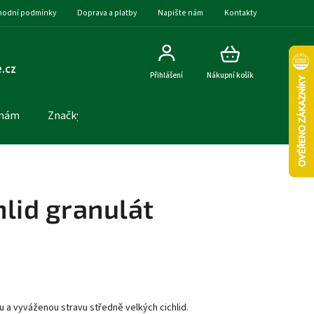
odní podmínky
Doprava a platby
Napište nám
Kontakty
.cz
Přihlášení
Nákupní košík
 nám
Značky
lid granulát
 a vyváženou stravu středně velkých cichlid.