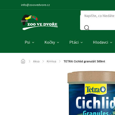
info@zoovedvore.cz
Psi
Kočky
Ptáci
Hlodavci
/
Akva
/
Krmiva
/
TETRA Cichlid granulát 500ml