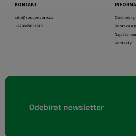
KONTAKT
INFORMA
info
@
zoovedvore.cz
Obchodní 
+420605017615
Doprava a p
Napište ná
+420605017615
Kontakty
Odebírat newsletter