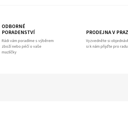
ODBORNÉ
PRODEJNA V PRA
PORADENSTVÍ
Vyzvedněte si objednáv
Rádi vám poradíme s výběrem
si k nám přijďte pro radu
zboží nebo péčí o vaše
mazlíčky