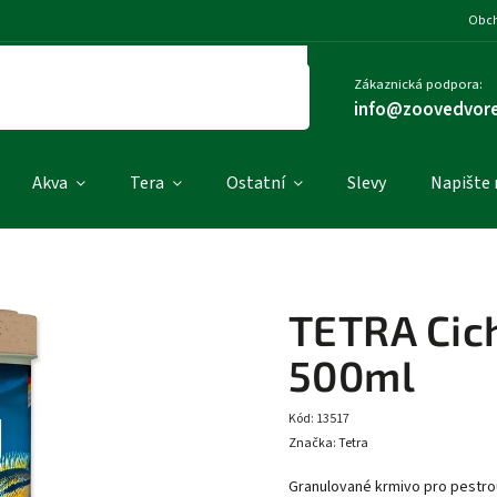
Obch
Zákaznická podpora:
info@zoovedvore
Akva
Tera
Ostatní
Slevy
Napište
TETRA Cich
500ml
Kód:
13517
Značka:
Tetra
Granulované krmivo pro pestrou